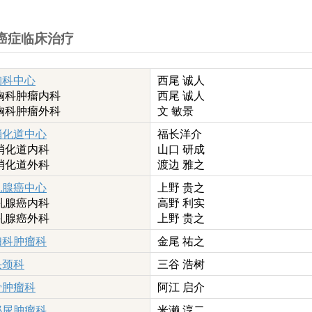
癌症临床治疗
胸科中心
西尾 诚人
胸科肿瘤内科
西尾 诚人
胸科肿瘤外科
文 敏景
消化道中心
福长洋介
消化道内科
山口 研成
消化道外科
渡边 雅之
乳腺癌中心
上野 贵之
乳腺癌内科
高野 利实
乳腺癌外科
上野 贵之
妇科肿瘤科
金尾 祐之
头颈科
三谷 浩树
骨肿瘤科
阿江 启介
泌尿肿瘤科
米濑 淳二