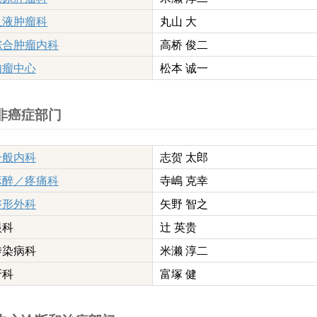
血液肿瘤科
丸山 大
综合肿瘤内科
高桥 俊二
肉瘤中心
松本 诚一
非癌症部门
一般内科
志贺 太郎
麻醉／疼痛科
寺嶋 克幸
整形外科
矢野 智之
眼科
辻 英贵
传染病科
米濑 淳二
牙科
富塚 健