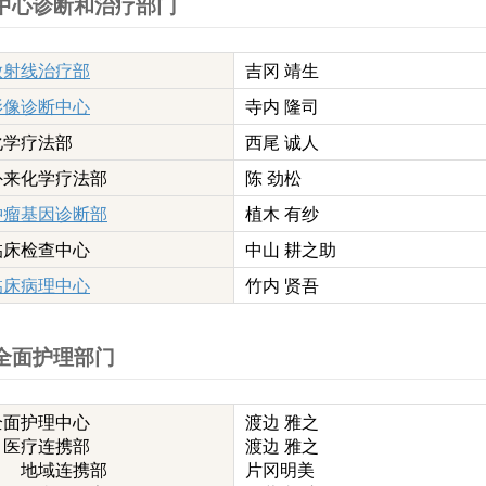
中心诊断和治疗部门
放射线治疗部
吉冈 靖生
影像诊断中心
寺内 隆司
化学疗法部
西尾 诚人
外来化学疗法部
陈 劲松
肿瘤基因诊断部
植木 有纱
临床检查中心
中山 耕之助
临床病理中心
竹内 贤吾
全面护理部门
全面护理中心
渡边 雅之
医疗连携部
渡边 雅之
地域连携部
片冈明美