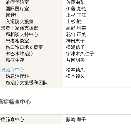
诊疗予约室
佐藤由梨
国际医疗室
伊藤 宽伦
床管理
上杉 宜江
入退院支援室
上杉宜江
患者・家族支援部
高野 利实
癌相谈支持中心
花出 正美
患者相谈室
神田恵子
伤口造口术支援室
松浦信子
淋巴水肿治疗
宇津木久仁子
癌症生存
片冈明美
姑息治疗中心
松本祯久
姑息治疗科
松本祯久
癌治疗支援缓和团队
癌症筛查中心
癌症筛查中心
藤崎 顺子