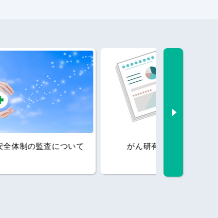
Next
いて
がん研有明病院 年報
公