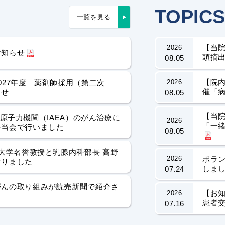
TOPICS
一覧を見る
【当院
2026
お知らせ
頭摘
08.05
【院内
027年度 薬剤師採用（第二次
2026
催「
らせ
08.05
【当院
】国際原子力機関（IAEA）のがん治療に
2026
「一緒
を当会で行いました
08.05
京大学名誉教授と乳腺内科部長 高野
2026
ボラ
なりました
しま
07.24
がんの取り組みが読売新聞で紹介さ
【お知
2026
患者
07.16