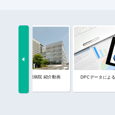
Previous
院 紹介動画
DPCデータによる病院指標
個