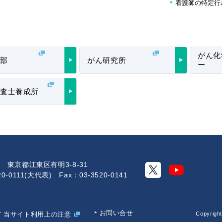
看護師の特定行
がん化
部
がん研究所
ー
査士養成所
50 東京都江東区有明3-8-31
20-0111(大代表) Fax：03-3520-0141
お問い合せ
当サイト利用上
の注意
Copyrigh