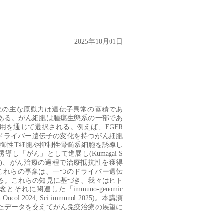
2025年10月01日
化の主な原動力は遺伝子異常の蓄積であ
ある。がん細胞は腫瘍生態系の一部であ
用を通じて選択される。例えば、
EGFR
ドライバー遺伝子の変化を持つがん細胞
制御性
T
細胞や抑制性骨髄系細胞を誘導し
誘導し「がん」として進展し
(Kumagai S
)
、がん治療の過程で治療抵抗性を獲得
これらの事象は、一つのドライバー遺伝
る。これらの知見に基づき、我々はヒト
念とそれに関連した「
immuno-genomic
in Oncol 2024, Sci immunol 2025)
。本講演
たデータを交えてがん免疫治療の展望に