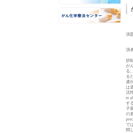
演
演
抄
が
る
る
遺
は
活
et 
す
子
の
prec
で
関