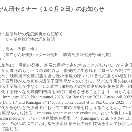
がん研セミナー（１０月９日）のお知らせ
題：腫瘍局所の免疫解析から紐解く
がん治療抵抗性の詳細解明
者：熊谷 尚悟 博士
（国立がん研究センター研究所 腫瘍免疫研究分野
研究員）
録：
ん細胞は、腫瘍の発生、進展の過程で進化することが知られ、がん進
。がん進化のもう一つの原動力は、優先的に生き残るクローンの選択で
ため、腫瘍浸潤免疫細胞を含む微小環境の様々な非悪性細胞との相互作
伝子変異肺がんや
RHOA
遺伝子変異胃がんのように、発がん作用の強い
遺伝子変異量が少なく、
CD8
陽性
T
細胞などの抗腫瘍免疫細胞を阻害し
性化する様々な免疫抑制機構を同時に発達させることにより、発がんを
al. Immunity 2020, Nat immunol 2020, Nat Rev Cancer 2021, Cancer cell 2022
る
(Band H* and Kumagai S* (*equally contributed) et al. Nat Cancer 2025)
。
変化が発がんと免疫逃避において二重の役割を持ちうることを示してい
腫瘍形成における「
immuno-genomic cancer evolution
」という新しい概
ision medicine
」という治療戦略を提唱した
(Kumagai S et al. Nat Rev Cl
は種々のがんの進展における免疫応答を最新の解析技術を用いて検討し
して論じる。