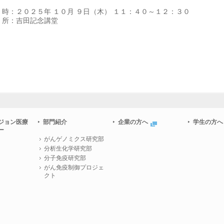
 時：２０２５年
１０月
９日（木）
１１：４０～１２：３０
 所：吉田記念講堂
ジョン医療
部門紹介
企業の方へ
学生の方へ
ー
がんゲノミクス研究部
分析生化学研究部
分子免疫研究部
がん免疫制御プロジェ
クト