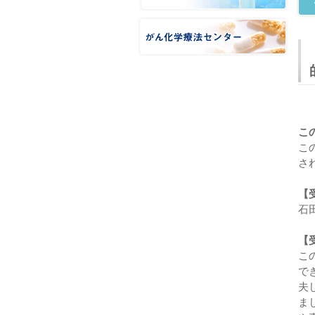
こ
こ
さ
【
石
【
こ
で
夫
ま