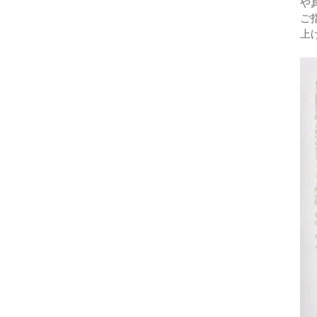
や
ご
上