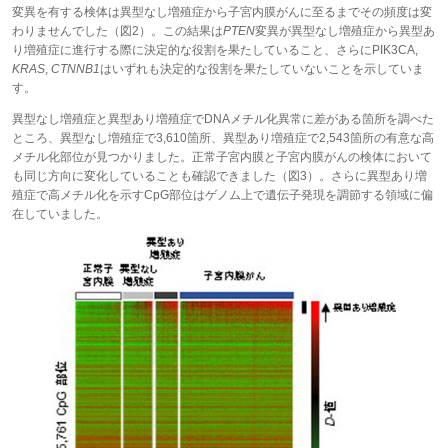
変異を有する検体は異型なし増殖症から子宮内膜がんに至るまでその頻度は変
わりませんでした（図2）。この結果は
PTEN
変異が異型なし増殖症から異型あ
り増殖症に進行する際に決定的な役割を果たしていること、さらに
PIK3CA,
KRAS
,
CTNNB1
はいずれも決定的な役割を果たしていないことを示していま
す。
異型なし増殖症と異型あり増殖症でDNAメチル化異常に差がある箇所を調べた
ところ、異型なし増殖症で3,610箇所、異型あり増殖症で2,543箇所の有意な高
メチル化部位が見つかりました。正常子宮内膜と子宮内膜がんの検体において
も同じ方向に変化していることも確認できました（図3）。さらに異型あり増
殖症で高メチル化を示すCpG部位はゲノム上で遺伝子発現を調節する領域に偏
在していました。