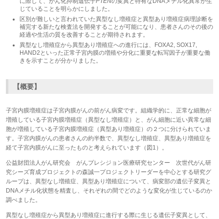
に際して、がん化抑制遺伝子
PTEN
の変異と特有なDNAメチル化異常が生
じていることを明らかにしました。
区別が難しいと言われていた異型なし増殖症と異型あり増殖症病理診断を
補完する新たな検査法を開発することが可能になり、患者さんのその後の
経過や生活の質を改善することが期待されます。
異型なし増殖症から異型あり増殖症への進行には、FOXA2, SOX17,
HAND2といった正常子宮内膜の増殖や分化に重要な転写因子が重要な働
きを示すことが分かりました。
【概要】
子宮内膜増殖症は子宮内膜がんの前がん病変です。組織学的に、正常な細胞が
増殖している子宮内膜増殖症（異型なし増殖症）と、がん細胞に近い異常な細
胞が増殖している子宮内膜増殖症（異型あり増殖症）の２つに分けられていま
す。子宮内膜がんの患者さんの約半数で、異型なし増殖症、異型あり増殖症を
経て子宮内膜がんに至ったものと考えられています（図1）。
公益財団法人がん研究会 がんプレシジョン医療研究センター 次世代がん研
究シーズ育成プロジェクトの森誠一プロジェクトリーダーを中心とする研究グ
ループは、異型なし増殖症、異型あり増殖症について、病変部の遺伝子変異と
DNAメチル化状態を精査し、それぞれの間でどのような変化が生じているのか
調べました。
異型なし増殖症から異型あり増殖症に進行する際に生じる遺伝子変異として、