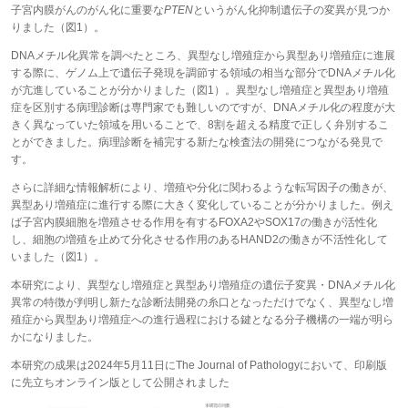
子宮内膜がんのがん化に重要な
PTEN
というがん化抑制遺伝子の変異が見つか
りました（図1）。
DNAメチル化異常を調べたところ、異型なし増殖症から異型あり増殖症に進展
する際に、ゲノム上で遺伝子発現を調節する領域の相当な部分でDNAメチル化
が亢進していることが分かりました（図1）。異型なし増殖症と異型あり増殖
症を区別する病理診断は専門家でも難しいのですが、DNAメチル化の程度が大
きく異なっていた領域を用いることで、8割を超える精度で正しく弁別するこ
とができました。病理診断を補完する新たな検査法の開発につながる発見で
す。
さらに詳細な情報解析により、増殖や分化に関わるような転写因子の働きが、
異型あり増殖症に進行する際に大きく変化していることが分かりました。例え
ば子宮内膜細胞を増殖させる作用を有するFOXA2やSOX17の働きが活性化
し、細胞の増殖を止めて分化させる作用のあるHAND2の働きが不活性化して
いました（図1）。
本研究により、異型なし増殖症と異型あり増殖症の遺伝子変異・DNAメチル化
異常の特徴が判明し新たな診断法開発の糸口となっただけでなく、異型なし増
殖症から異型あり増殖症への進行過程における鍵となる分子機構の一端が明ら
かになりました。
本研究の成果は2024年5月11日にThe Journal of Pathologyにおいて、印刷版
に先立ちオンライン版として公開されました