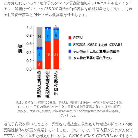
とが知られている596遺伝子のタンパク質翻訳領域を、DNAメチル化マイクロ
アレイ解析はゲノム上の865,320箇所のCpG部位を解析対象としており、それ
ぞれ遺伝子変異とDNAメチル化異常を検出します。
図2：異型なし増殖症30検体、異型あり増殖症24検体、子宮内膜がん29検体
における、子宮内膜がんのがん化に重要な遺伝子変異を有する症例の頻度
異型なし増殖症と異型あり増殖症の間で
PTEN
変異陽性検体の頻度が急増し
ていました。
遺伝子変異を調べたところ、異型なし増殖症と異型あり増殖症の間で
PTEN
変
異陽性検体の頻度が急増していました。その一方で、子宮内膜がんのがん化で
PTEN
に続いて重要と考えられている、
PIK3CA
,
KRAS
,
CTNNB1
のいずれかの