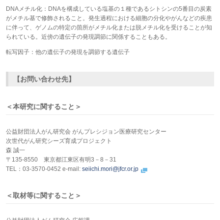
DNAメチル化：DNAを構成している塩基の１種であるシトシンの5番目の炭素
がメチル基で修飾されること。発生過程における細胞の分化やがんなどの疾患
に伴って、ゲノムの特定の箇所がメチル化または脱メチル化を受けることが知
られている。近傍の遺伝子の発現調節に関係することもある。
転写因子：他の遺伝子の発現を調節する遺伝子
【お問い合わせ先】
＜本研究に関すること＞
公益財団法人がん研究会 がんプレシジョン医療研究センター
次世代がん研究シーズ育成プロジェクト
森 誠一
〒135‐8550 東京都江東区有明3－8－31
TEL：03-3570-0452 e-mail:
seiichi.mori@jfcr.or.jp
＜取材等に関すること＞