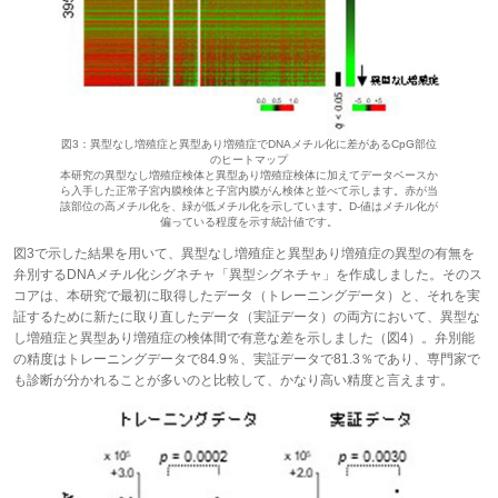
図3：異型なし増殖症と異型あり増殖症でDNAメチル化に差があるCpG部位
のヒートマップ
本研究の異型なし増殖症検体と異型あり増殖症検体に加えてデータベースか
ら入手した正常子宮内膜検体と子宮内膜がん検体と並べて示します。赤が当
該部位の高メチル化を、緑が低メチル化を示しています。D-値はメチル化が
偏っている程度を示す統計値です。
図3で示した結果を用いて、異型なし増殖症と異型あり増殖症の異型の有無を
弁別するDNAメチル化シグネチャ「異型シグネチャ」を作成しました。そのス
コアは、本研究で最初に取得したデータ（トレーニングデータ）と、それを実
証するために新たに取り直したデータ（実証データ）の両方において、異型な
し増殖症と異型あり増殖症の検体間で有意な差を示しました（図4）。弁別能
の精度はトレーニングデータで84.9％、実証データで81.3％であり、専門家で
も診断が分かれることが多いのと比較して、かなり高い精度と言えます。