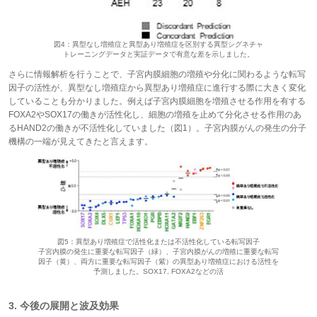
図4：異型なし増殖症と異型あり増殖症を区別する異型シグネチャ
トレーニングデータと実証データで有意な差を示しました。
さらに情報解析を行うことで、子宮内膜細胞の増殖や分化に関わるような転写
因子の活性が、異型なし増殖症から異型あり増殖症に進行する際に大きく変化
していることも分かりました。例えば子宮内膜細胞を増殖させる作用を有する
FOXA2やSOX17の働きが活性化し、細胞の増殖を止めて分化させる作用のあ
るHAND2の働きが不活性化していました（図1）。子宮内膜がんの発生の分子
機構の一端が見えてきたと言えます。
図5：異型あり増殖症で活性化または不活性化している転写因子
子宮内膜の発生に重要な転写因子（緑）、子宮内膜がんの増殖に重要な転写
因子（黄）、両方に重要な転写因子（紫）の異型あり増殖症における活性を
予測しました。SOX17, FOXA2などの活
3. 今後の展開と波及効果