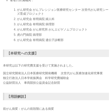
著者の所属機関：
がん研究会 がんプレシジョン医療研究センター 次世代がん研究シー
ズ育成プロジェクト
がん研究会 有明病院 婦人科
がん研究会 有明病院 病理部
がん研究会 がん研究所 がんエピゲノムプロジェクト
虎の門病院 病理部
がん研究会 有明病院 遺伝子診断部
【本研究への支援】
本研究は以下の研究費支援を受けて実施されました。
国立研究開発法人日本医療研究開発機構 次世代がん医療加速化研究事業
独立行政法人日本学術振興会 科学研究費補助金
公益財団法人 車両競技公益資金記念財団
【用語解説】
前がん病変：がんの前段階にある病変