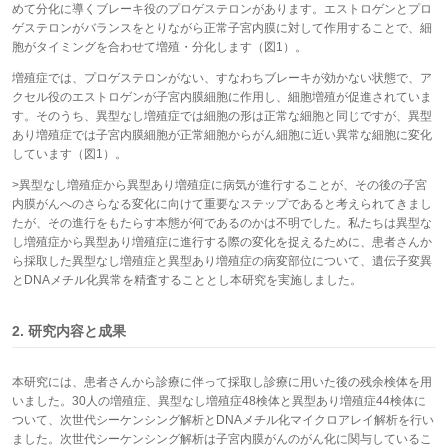
めて分化に導くブレーキ役のプロゲステロンがあります。エストロゲンとプロ
ゲステロンがバランスをとりながら正常子宮内膜に対して作用することで、細
胞がタイミングを合わせて増殖・分化します（図1）。
増殖症では、プロゲステロンがない、すなわちブレーキが効かない状態で、ア
クセル役のエストロゲンが子宮内膜細胞に作用し、細胞増殖が促進されていま
す。そのうち、異型なし増殖症では細胞の形は正常な細胞と同じですが、異型
あり増殖症では子宮内膜細胞が正常細胞からがん細胞に近い異常な細胞に変化
しています（図1）。
>異型なし増殖症から異型あり増殖症に病気が進行することが、その後の子宮
内膜がんへのさらなる変化に向けて重要なステップであると考えられてきまし
たが、その進行をもたらす本態が何であるのかは不明でした。私たちは異型な
し増殖症から異型あり増殖症に進行する際の変化を捉えるために、患者さんか
ら採取した異型なし増殖症と異型あり増殖症の病変部位について、遺伝子変異
とDNAメチル化異常を精査することとし本研究を実施しました。
2. 研究内容と成果
本研究には、患者さんから診療に伴って採取し診療に用いた後の残余検体を用
いました。30人の増殖症、異型なし増殖症48検体と異型あり増殖症44検体に
ついて、次世代シーケンシング解析とDNAメチル化マイクロアレイ解析を行い
ました。次世代シーケンシング解析は子宮内膜がんのがん化に関与しているこ