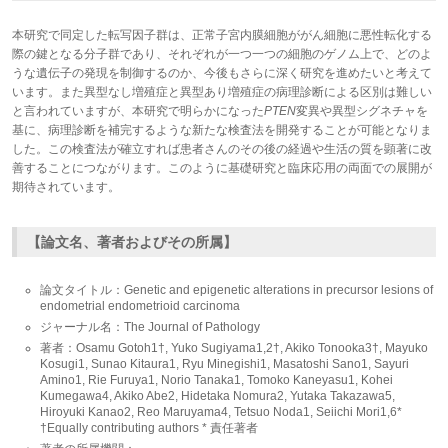
本研究で同定した転写因子群は、正常子宮内膜細胞ががん細胞に悪性転化する
際の鍵となる分子群であり、それぞれが一つ一つの細胞のゲノム上で、どのよ
うな遺伝子の発現を制御するのか、今後もさらに深く研究を進めたいと考えて
います。また異型なし増殖症と異型あり増殖症の病理診断による区別は難しい
と言われていますが、本研究で明らかになった
PTEN
変異や異型シグネチャを
基に、病理診断を補完するような新たな検査法を開発することが可能となりま
した。この検査法が確立すれば患者さんのその後の経過や生活の質を顕著に改
善することにつながります。このように基礎研究と臨床応用の両面での展開が
期待されています。
【論文名、著者およびその所属】
論文タイトル：Genetic and epigenetic alterations in precursor lesions of
endometrial endometrioid carcinoma
ジャーナル名：The Journal of Pathology
著者：Osamu Gotoh1†, Yuko Sugiyama1,2†, Akiko Tonooka3†, Mayuko
Kosugi1, Sunao Kitaura1, Ryu Minegishi1, Masatoshi Sano1, Sayuri
Amino1, Rie Furuya1, Norio Tanaka1, Tomoko Kaneyasu1, Kohei
Kumegawa4, Akiko Abe2, Hidetaka Nomura2, Yutaka Takazawa5,
Hiroyuki Kanao2, Reo Maruyama4, Tetsuo Noda1, Seiichi Mori1,6*
†Equally contributing authors * 責任著者