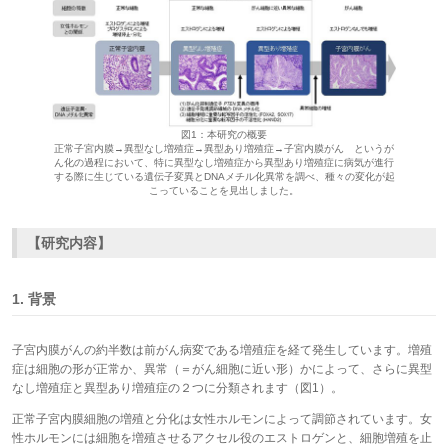
図1：本研究の概要
正常子宮内膜→異型なし増殖症→異型あり増殖症→子宮内膜がん というが
ん化の過程において、特に異型なし増殖症から異型あり増殖症に病気が進行
する際に生じている遺伝子変異とDNAメチル化異常を調べ、種々の変化が起
こっていることを見出しました。
【研究内容】
1. 背景
子宮内膜がんの約半数は前がん病変である増殖症を経て発生しています。増殖
症は細胞の形が正常か、異常（＝がん細胞に近い形）かによって、さらに異型
なし増殖症と異型あり増殖症の２つに分類されます（図1）。
正常子宮内膜細胞の増殖と分化は女性ホルモンによって調節されています。女
性ホルモンには細胞を増殖させるアクセル役のエストロゲンと、細胞増殖を止