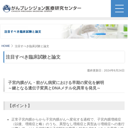
HOME
注目すべき臨床試験と論文
注目すべき臨床試験と論文
最終更新日 : 2024年6月24日
子宮内膜がん・前がん病変における早期の変化を解明
～鍵となる遺伝子変異とDNAメチル化異常を発見～
【ポイント】
正常子宮内膜からから子宮内膜がんへ変化する過程で、子宮内膜増殖症
（以後、増殖症と略）のうち、異型なし増殖症と異型あり増殖症への進行