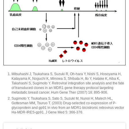
Mitsuhashi J, Tsukahara S, Suzuki R, Oh-hara Y, Nishi S, Hosoyama H,
Katayama K, Noguchi K, Minowa S, Shibata H, Ito Y, Hatake K, Aiba K,
Takahashi S, Sugimoto Y. Retroviral integration site analysis and the fate
of transduced clones in an MDR1 gene therapy protocol targeting
metastatic breast cancer. Hum Gene Ther (2007) 18: 895-906.
Sugimoto Y, Tsukahara S, Sato S, Suzuki M, Nunoi H, Malech HL,
Gottesman MM, Tsuruo T. (2003) Drug-selected co-expression of P-
glycoprotein and gp91 in vivo from an MDR1-bicistronic retrovirus vector
Ha-MDR-IRES-gp91. J Gene Med 5: 366-376.