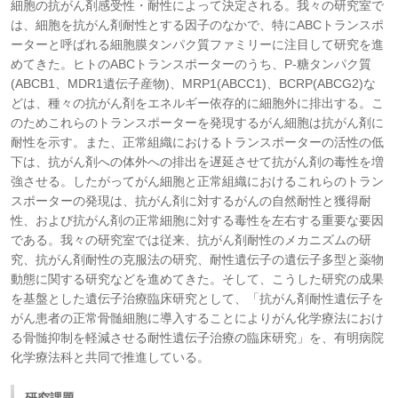
細胞の抗がん剤感受性・耐性によって決定される。我々の研究室で
は、細胞を抗がん剤耐性とする因子のなかで、特にABCトランスポ
ーターと呼ばれる細胞膜タンパク質ファミリーに注目して研究を進
めてきた。ヒトのABCトランスポーターのうち、P-糖タンパク質
(ABCB1、MDR1遺伝子産物)、MRP1(ABCC1)、BCRP(ABCG2)な
どは、種々の抗がん剤をエネルギー依存的に細胞外に排出する。こ
のためこれらのトランスポーターを発現するがん細胞は抗がん剤に
耐性を示す。また、正常組織におけるトランスポーターの活性の低
下は、抗がん剤への体外への排出を遅延させて抗がん剤の毒性を増
強させる。したがってがん細胞と正常組織におけるこれらのトラン
スポーターの発現は、抗がん剤に対するがんの自然耐性と獲得耐
性、および抗がん剤の正常細胞に対する毒性を左右する重要な要因
である。我々の研究室では従来、抗がん剤耐性のメカニズムの研
究、抗がん剤耐性の克服法の研究、耐性遺伝子の遺伝子多型と薬物
動態に関する研究などを進めてきた。そして、こうした研究の成果
を基盤とした遺伝子治療臨床研究として、「抗がん剤耐性遺伝子を
がん患者の正常骨髄細胞に導入することによりがん化学療法におけ
る骨髄抑制を軽減させる耐性遺伝子治療の臨床研究」を、有明病院
化学療法科と共同で推進している。
研究課題