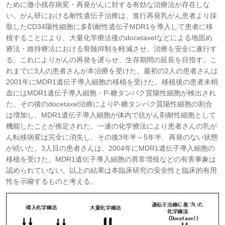
ために微小残存病変・再発がんに対する有効な治療法が存在しな
い。がん研における耐性遺伝子治療は、進行再発乳がん患者より採
取したCD34陽性細胞に多剤耐性遺伝子MDR1を導入して患者に移
植することにより、大量化学療法後のdocetaxelなどによる地固め
療法・維持療法における骨髄抑制を軽減させ、治療を安全に遂行す
る。これによりがんの再発を遅らせ、生存期間の延長を目指す。こ
れまでに3人の患者さんが本治療を受けた。最初の2人の患者さんは
2001年にMDR1遺伝子導入細胞の移植を受けた。移植後の患者末梢
血にはMDR1遺伝子導入細胞・P-糖タンパク質陽性細胞が検出され
た。その後のdocetaxel治療によりP-糖タンパク質陽性細胞の割合
は増加し、MDR1遺伝子導入細胞が体内で抗がん剤耐性細胞として
機能したことが推定された。一連の化学療法により患者さんの乳が
ん転移病変は完全に消失し、その後3年半～5年半、再発のない状態
が続いた。3人目の患者さんは、2004年にMDR1遺伝子導入細胞の
移植を受けた。MDR1遺伝子導入細胞の異常増殖などの有害事象は
認められていない。以上の結果は本臨床研究の安全性と臨床的有用
性を示唆するものと考える。