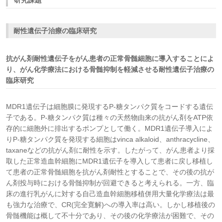
耐性遺伝子治療の臨床研究
抗がん剤耐性遺伝子をがん患者の正常骨髄細胞に導入することによ
り、がん化学療法における骨髄抑制を軽減させる耐性遺伝子治療の
臨床研究
MDR1遺伝子は細胞膜に発現するP-糖タンパク質をコードする遺伝
子である。P-糖タンパク質は種々の天然物由来の抗がん剤をATP依
存的に細胞外に排出するポンプとして働く。MDR1遺伝子導入によ
りP-糖タンパク質を発現する細胞はvinca alkaloid、anthracycline、
taxaneなどの抗がん剤に耐性を示す。したがって、がん患者より採
取した正常造血幹細胞にMDR1遺伝子を導入して患者に戻し移植し
て患者の正常骨髄細胞を抗がん剤耐性とすることで、その後の抗が
ん剤投与時における骨髄抑制が回避できると考えられる。一方、臨
床の進行乳がんに対する自己造血幹細胞移植併用大量化学療法は最
も強力な治療で、CR(完全寛解)への導入率は高い。しかし移植後の
骨髄機能は概して不十分であり、その後の化学療法が困難で、その