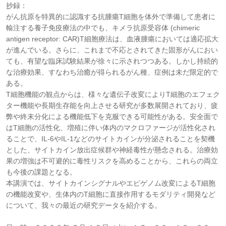
抄録：
がん抗原を特異的に認識する抗腫瘍T細胞を体外で準備して患者に
輸注する養子免疫療法の中でも、キメラ抗原受容体 (chimeric
antigen receptor: CAR)T細胞療法は、血液腫瘍においては適応拡大
が進んでいる。さらに、これまで不応とされてきた固形がんにおい
ても、有望な臨床試験結果が徐々に示されつつある。しかし持続的
な治療効果、すなわち治癒が得られるがん種、症例は未だ限定的で
ある。
T細胞機能の観点からは、様々な遺伝子改変によりT細胞のエフェク
ター機能や長期生存能を向上させる研究が多数展開されており、疲
弊や終末分化による機能低下を克服できる可能性がある。安全面で
はT細胞の活性化、増殖に伴い体内のマクロファージが活性化され
ることで、IL-6やIL-1などのサイトカインが分泌されることを契機
とした、サイトカイン放出症候群や神経毒性が懸念される。治療効
果の増強は不可避的に毒性リスクを高めることから、これらの両立
も今後の課題となる。
本講演では、サイトカインシグナルやエピゲノム改変によるT細胞
の機能改変や、生体内のT細胞に直接作用するモダリティ開発など
について、我々の最近の研究データを紹介する。