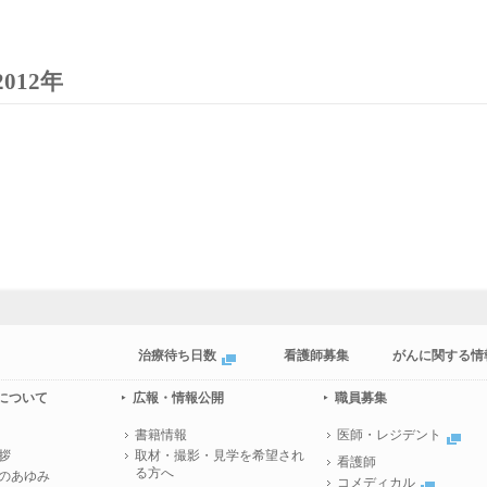
2012年
治療待ち日数
看護師募集
がんに関する情
について
広報・情報公開
職員募集
書籍情報
医師・レジデント
拶
取材・撮影・見学を希望され
看護師
る方へ
のあゆみ
コメディカル