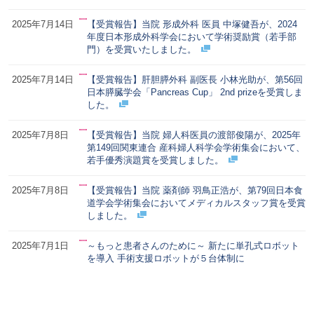
2025年7月14日
【受賞報告】当院 形成外科 医員 中塚健吾が、2024
年度日本形成外科学会において学術奨励賞（若手部
門）を受賞いたしました。
2025年7月14日
【受賞報告】肝胆膵外科 副医長 小林光助が、第56回
日本膵臓学会「Pancreas Cup」 2nd prizeを受賞しま
した。
2025年7月8日
【受賞報告】当院 婦人科医員の渡部俊陽が、2025年
第149回関東連合 産科婦人科学会学術集会において、
若手優秀演題賞を受賞しました。
2025年7月8日
【受賞報告】当院 薬剤師 羽鳥正浩が、第79回日本食
道学会学術集会においてメディカルスタッフ賞を受賞
しました。
2025年7月1日
～もっと患者さんのために～ 新たに単孔式ロボット
を導入 手術支援ロボットが５台体制に