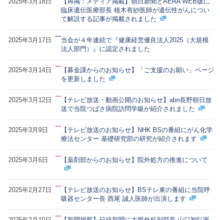
2025年3月18日
【再掲：メディア掲載】朝日新聞とAERA WEB版に
臨床遺伝医療部長 植木有紗医師が遺伝性がんについ
て解説する記事が掲載されました
2025年3月17日
当会が４年連続で『健康経営優良法人2025（大規模
法人部門）』に認定されました
2025年3月14日
【募金課からのお知らせ】「ご支援のお願い」ページ
を更新しました
2025年3月12日
【テレビ放送・動画公開のお知らせ】abn長野朝日放
送で当院つばさ病院訪問学級が紹介されました
2025年3月9日
【テレビ放送のお知らせ】NHK BSの番組にがん化学
療法センター 基礎研究部の研究が紹介されます
2025年3月6日
【薬剤部からのお知らせ】院外処方の推進について
2025年2月27日
【テレビ放送のお知らせ】BSテレ東の番組に当院呼
吸器センター長 西尾 誠人医師が出演します
2025年2月10日
【新聞掲載】日経新聞に大腸外科副部長 山口智弘医