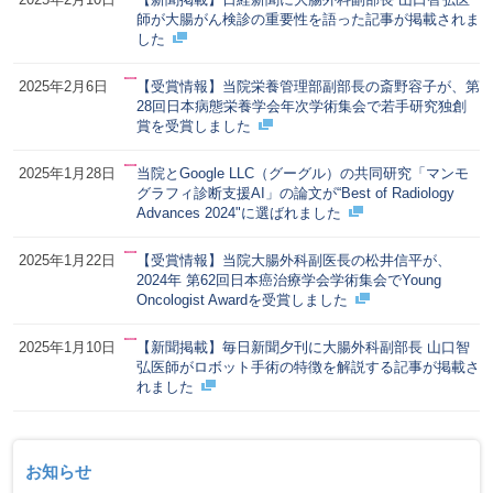
師が大腸がん検診の重要性を語った記事が掲載されま
した
2025年2月6日
【受賞情報】当院栄養管理部副部長の斎野容子が、第
28回日本病態栄養学会年次学術集会で若手研究独創
賞を受賞しました
2025年1月28日
当院とGoogle LLC（グーグル）の共同研究「マンモ
グラフィ診断支援AI」の論文が“Best of Radiology
Advances 2024"に選ばれました
2025年1月22日
【受賞情報】当院大腸外科副医長の松井信平が、
2024年 第62回日本癌治療学会学術集会でYoung
Oncologist Awardを受賞しました
2025年1月10日
【新聞掲載】毎日新聞夕刊に大腸外科副部長 山口智
弘医師がロボット手術の特徴を解説する記事が掲載さ
れました
お知らせ