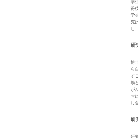
学
得
学
究
し
研
博
ら
す
場
が
マ
し
研
研