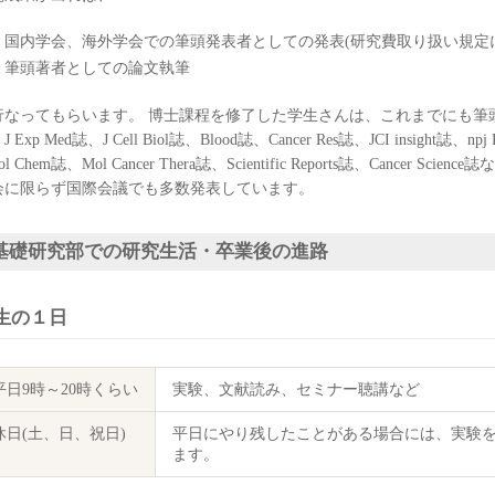
国内学会、海外学会での筆頭発表者としての発表(研究費取り扱い規定
筆頭著者としての論文執筆
なってもらいます。 博士課程を修了した学生さんは、これまでにも筆頭著者として、
 Exp Med誌、J Cell Biol誌、Blood誌、Cancer Res誌、JCI insight誌、npj P
Biol Chem誌、Mol Cancer Thera誌、Scientific Reports誌、Canc
会に限らず国際会議でも多数発表しています。
基礎研究部での研究生活・卒業後の進路
生の１日
平日9時～20時くらい
実験、文献読み、セミナー聴講など
休日(土、日、祝日)
平日にやり残したことがある場合には、実験
ます。