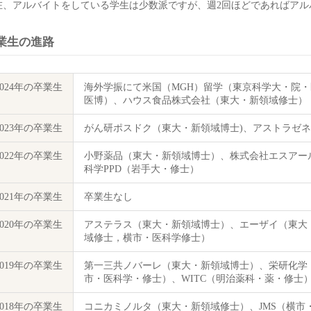
在、アルバイトをしている学生は少数派ですが、週2回ほどであればアル
業生の進路
2024年の卒業生
海外学振にて米国（MGH）留学（東京科学大・院
医博）、ハウス食品株式会社（東大・新領域修士）
2023年の卒業生
がん研ポスドク（東大・新領域博士)、アストラゼネ
2022年の卒業生
小野薬品（東大・新領域博士）、株式会社エスアー
科学PPD（岩手大・修士）
2021年の卒業生
卒業生なし
2020年の卒業生
アステラス（東大・新領域博士）、エーザイ（東大・
域修士，横市・医科学修士）
2019年の卒業生
第一三共ノバーレ（東大・新領域博士）、栄研化学（
市・医科学・修士）、WITC（明治薬科・薬・修士
2018年の卒業生
コニカミノルタ（東大・新領域修士）、JMS（横市