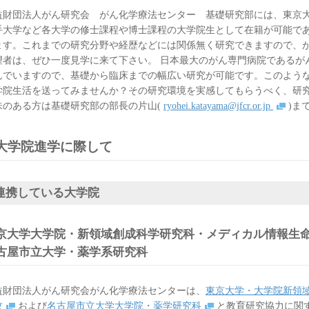
益財団法人がん研究会 がん化学療法センター 基礎研究部には、東京
手大学など各大学の修士課程や博士課程の大学院生として在籍が可能で
ます。これまでの研究分野や経歴などには関係無く研究できますので、
望者は、ぜひ一度見学に来て下さい。 日本最大のがん専門病院であるが
んでいますので、基礎から臨床までの幅広い研究が可能です。このよう
学院生活を送ってみませんか？その研究環境を実感してもらうべく、研
味のある方は基礎研究部の部長の片山(
ryohei.katayama@jfcr.or.jp
)ま
大学院進学に際して
連携している大学院
京大学大学院・新領域創成科学研究科・メディカル情報生
古屋市立大学・薬学系研究科
益財団法人がん研究会がん化学療法センターは、
東京大学・大学院新領
攻
および
名古屋市立大学大学院・薬学研究科
と教育研究協力に関