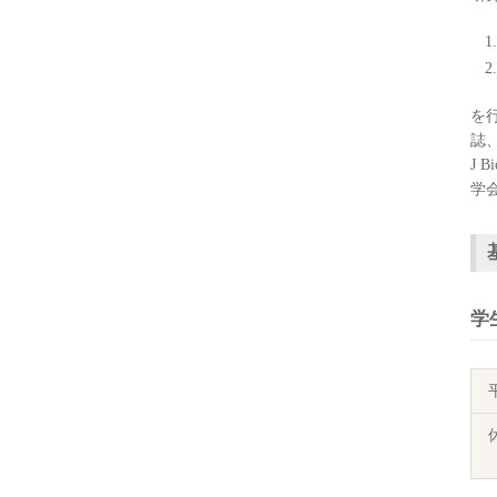
を行
誌、J
J 
学
学