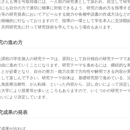
生さんも博士号取得後には、一人前の研究者として扱われ、自立して研
後にも自分の力で適切に物事に対処できるよう、研究の進め方を指導す
会等の研究発表においてアピールする能力や各種申請書の作成方法など
は積極的に行なっておりますので、指導の一環として学生本人に交渉開
、共同研究先に行って研究技術を学んでもらう場合もあります。
究の進め方
士課程の学生個人の研究テーマは、原則として自分独自の研究テーマで
自由に進めていくことになります。研究テーマを進めるには、継続的な
ことが必要となり、自分の努力・能力次第で方向性や解明できる内容が
として楽しんで下さい。研究テーマ自体は、基礎研究部で進めている、
ん免疫療法耐性、がん転移、といった内容から、話し合いによって決定
は大学により授業等が多いところもありますので、いくつかの研究テー
合いにより決定しています。
究成果の発表
究成果が出れば、