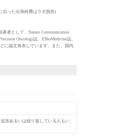
に沿った出張経費はラボ負担)
Nature Communication
recision Oncology誌、EBioMedicine誌、
er Science誌などに論文発表しています。また、国内
を追加あるいは繰り返している人もい