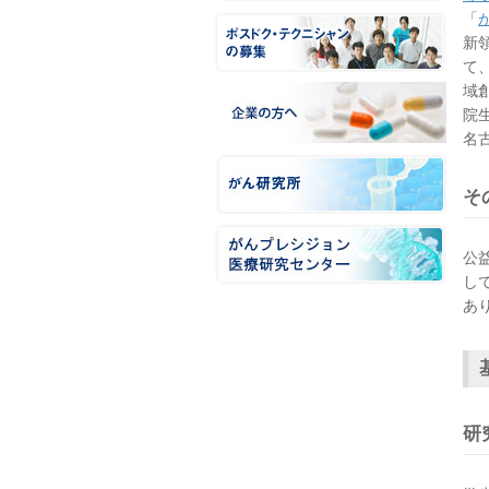
「
新
て
域
院
名
そ
公
し
あ
研