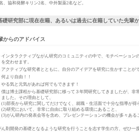
1名、協和発酵キリン2名、中外製薬2名など。
基礎研究部に現在在籍、あるいは過去に在籍していた先輩
輩からのアドバイス
インタラクティブながん研究のコミュニティの中で、モチベーション
を交わせます。
アクティブな研究者とともに、自分のアイデアを研究に生かすことが
何より自由！！
やる気と元気があれば何でもできます！
僕は博士課程から基礎研究部に移って３年間研究してきましたが、非
ました。その理由として、
(1)部長から研究に関してだけでなく、就職・生活面で十分な指導が得
(2)研究において、非常に自由に取り組める環境にあること、
(3)がん研内の発表会等を含め、プレゼンテーションの機会が多々ある
がん剤開発の基礎となるような研究を行うことを志す学生の方、ぜひ一