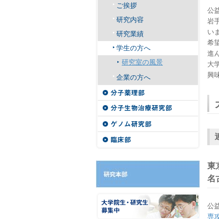
ご挨拶
公
研究内容
岩
い
研究業績
希
学生の方へ
進
研究室の風景
大
興
企業の方へ
東
名
公
専