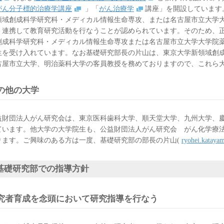
がん分子標的治療学講座
」「
がん治療学
講座」を開設しています
領域創成科学研究科・メディカル情報生命専攻、または名古屋市立大学
、連携して教育研究活動を行なうことが認められています。そのため、
創成科学研究科・メディカル情報生命専攻または名古屋市立大学大学院
生を受け入れています。なお基礎研究部長の片山は、東京大学新領域創
古屋市立大学、明治薬科大学の客員教授を務めておりますので、これら
の他の大学
益財団法人がん研究会は、東京医科歯科大学、順天堂大学、九州大学、
ています。他大学の大学院生も、公益財団法人がん研究会 がん化学療
ります。ご興味のある方は一度、基礎研究部の部長の片山(
ryohei.kataya
基礎研究部での指導方針
究者育成を念頭において研究指導を行なう