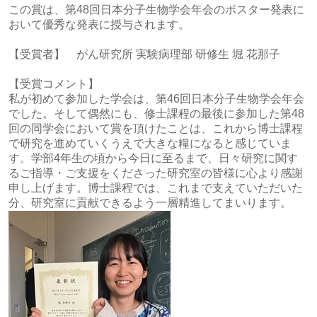
この賞は、第48回日本分子生物学会年会のポスター発表に
おいて優秀な発表に授与されます。
【受賞者】 がん研究所 実験病理部 研修生 堀 花那子
【受賞コメント】
私が初めて参加した学会は、第46回日本分子生物学会年会
でした。そして偶然にも、修士課程の最後に参加した第48
回の同学会において賞を頂けたことは、これから博士課程
で研究を進めていくうえで大きな糧になると感じていま
す。学部4年生の頃から今日に至るまで、日々研究に関す
るご指導・ご支援をくださった研究室の皆様に心より感謝
申し上げます。博士課程では、これまで支えていただいた
分、研究室に貢献できるよう一層精進してまいります。