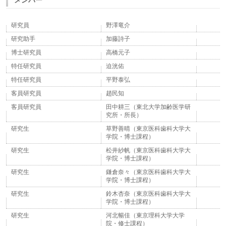
研究員
野澤竜介
研究助手
加藤詩子
博士研究員
高橋元子
特任研究員
迫洸佑
特任研究員
平野泰弘
客員研究員
趙民知
客員研究員
田中耕三（東北大学加齢医学研
究所・所長）
研究生
草野善晴（東京医科歯科大学大
学院・博士課程）
研究生
松井紗帆（東京医科歯科大学大
学院・博士課程）
研究生
鎌倉奈々（東京医科歯科大学大
学院・博士課程）
研究生
鈴木杏奈（東京医科歯科大学大
学院・博士課程）
研究生
河北暢佳（東京理科大学大学
院・修士課程）