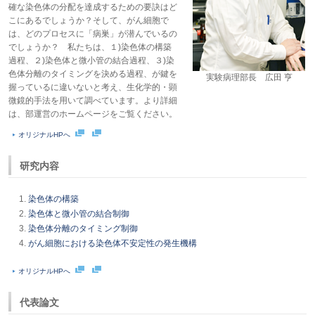
確な染色体の分配を達成するための要訣はど
こにあるでしょうか？そして、がん細胞で
は、どのプロセスに「病巣」が潜んでいるの
でしょうか？ 私たちは、１)染色体の構築
過程、２)染色体と微小管の結合過程、３)染
色体分離のタイミングを決める過程、が鍵を
実験病理部長 広田 亨
握っているに違いないと考え、生化学的・顕
微鏡的手法を用いて調べています。より詳細
は、部運営のホームページをご覧ください。
オリジナルHPへ
研究内容
染色体の構築
染色体と微小管の結合制御
染色体分離のタイミング制御
がん細胞における染色体不安定性の発生機構
オリジナルHPへ
代表論文