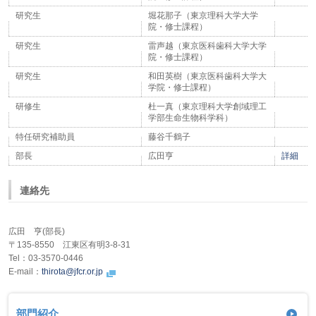
研究生
堀花那子（東京理科大学大学
院・修士課程）
研究生
雷声越（東京医科歯科大学大学
院・修士課程）
研究生
和田英樹（東京医科歯科大学大
学院・修士課程）
研修生
杜一真（東京理科大学創域理工
学部生命生物科学科）
特任研究補助員
藤谷千鶴子
部長
広田亨
詳細
連絡先
広田 亨(部長)
〒135-8550 江東区有明3-8-31
Tel：03-3570-0446
E-mail：
thirota@jfcr.or.jp
部門紹介