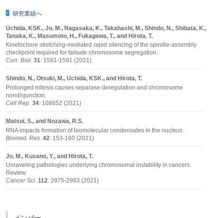
研究業績へ
Uchida, KSK., Jo, M., Nagasaka, K., Takahashi, M., Shindo, N., Shibata, K.,
Tanaka, K., Masumoto, H., Fukagawa, T., and Hirota, T.
Kinetochore stretching-mediated rapid silencing of the spindle-assembly
checkpoint required for failsafe chromosome segregation.
Curr. Biol
.
31
: 1581-1591 (2021)
Shindo, N., Otsuki, M., Uchida, KSK., and Hirota, T.
Prolonged mitosis causes separase deregulation and chromosome
nondisjunction.
Cell Rep
.
34
: 108652 (2021)
Matsui, S., and Nozawa, R.S.
RNA impacts formation of biomolecular condensates in the nucleus.
Biomed. Res
.
42
: 153-160 (2021)
Jo, M., Kusano, Y., and Hirota, T.
Unraveling pathologies underlying chromosomal instability in cancers.
Review.
Cancer Sci
.
112
: 2975-2983 (2021)
メンバー