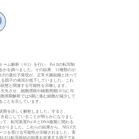
ム解析（※2）を行い、Pol IIの転写制
るかを調べました。その結果、11種類のが
LFの遺伝子発現が、正常大腸組織と比べて
える因子の発現が低下していました。これ
の状態と関連する可能性を示唆します。
欠失させ、細胞増殖や細胞周期(※3)に与
細胞周期解析ではS期に進む細胞が減少して
なることを示しています。
の状態を詳しく解析しました。すると、
引き起こしていることが明らかになりまし
転写装置Pol II とDNA複製に関わる
分かりました。これらの結果から、NELF欠
メージを受ける可能性が示唆されました。実
NELFは転写終結の効率を促進する因子であ