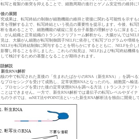
、転写と複製の衝突を抑えることで、細胞周期の進行とゲノム安定性の維持に
今後の展開
研究成果は、転写終結の制御が細胞機能の維持と密接に関わる可能性を示すも
異常を理解する上で、転写終結という視点の重要性を提示します。今後、転写
解析を進めることで、細胞機能の破綻に至る分子基盤の理解がさらに深まるこ
回、がん組織と正常組織のトランスクリプトーム解析から、大腸がんではNEL
所見は、大腸がん細胞が転写制御因子NELFに依存して転写プログラムや増殖
、NELFが転写終結制御に関与することを明らかにするとともに、NELFを介
に影響し得ることを示しました。これらの知見は、NELFおよび転写終結機構
として検討するための基盤となることが期待されます。
用語解説
) 新生RNA解析
胞核の中で転写された直後の「生まれたばかりのRNA（新生RNA）」を調べる
まなプロセシングを受けて成熟し、定常状態RNAとなったのち、細胞質へ輸
す。プロセシングを受けた後の定常状態RNAを調べる方法（トランスクリプ
ることはできません。一方で、新生RNA解析では遺伝子の転写レベルやダイ
ちのラボでは、mNET法やPOINT法といった新生RNA解析法を独自に開発し