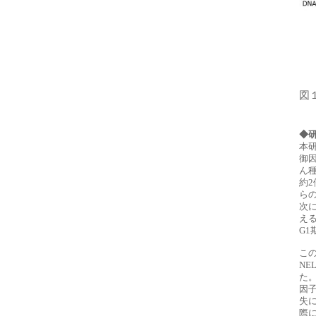
図
◆
本研
御
ん
約
ら
次
え
G
こ
N
た。
因子
失
際