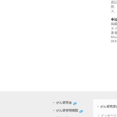
原
団
ス
◆
掲載
タイトル
著者名
Mina
DOI
がん研究会
がん研究所
がん研有明病院
メッセージ