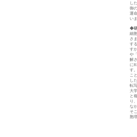
し
御
運
い
◆
細
さ
す
す
や
解
に
す
こ
し
転
大
と
り
な
そ
胞