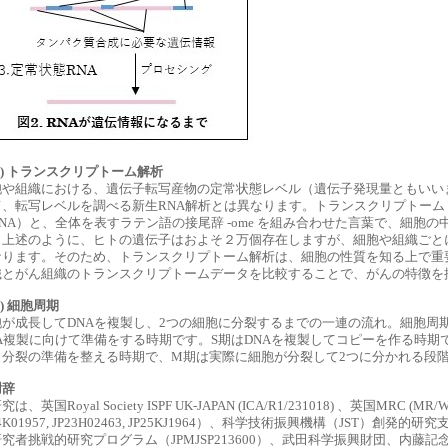
2) トランスクリプトーム解析
胞や組織における、遺伝子転写産物の定常状態レベル（遺伝子発現量ともいい
、転写レベルを調べる新生RNA解析とは異なります。トランスクリプトーム（transcr
NA）と、全体を表すラテン語の接尾辞 -ome を組み合わせた言葉で、細胞の
。上述のように、ヒトの遺伝子はおよそ２万個存在しますが、細胞や組織ごと
なります。そのため、トランスクリプトーム解析は、細胞の性質を知る上で重
織とがん組織のトランスクリプトームデータを比較することで、がんの特徴を
3) 細胞周期
胞が成長してDNAを複製し、2つの細胞に分裂するまでの一連の流れ。細胞周期
NA複製に向けて準備をする時期です。S期はDNAを複製してコピーを作る時期
、分裂の準備を整える時期で、M期は実際に細胞が分裂して2つに分かれる段
謝辞
は、英国Royal Society ISPF UK-JAPAN (ICA/R1/231018) 、英国MRC (MR/
24K01957, JP23H02463, JP25KJ1964）、科学技術振興機構（JST）創発的研究支援
究者挑戦的研究プログラム（JPMJSP213600）、武田科学振興財団、内