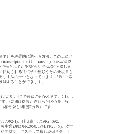
ます）を網羅的に調べる方法。この点にお
iptome）は、transcript（転写産物
中で作られているRNAの“全体像”を指しま
に転写される遺伝子の種類やその発現量も
要な手法の一つとなっています。特に正常
推測することができます。
は大きく4つの段階に分かれます。G1期は
です。G2期は複製が終わったDNAを点検
階（核分裂と細胞質分裂）です。
W007002/1)、科研費（JP19K24692,
事業 (JPMJFR2050, JPMJFR204X)、次世
藤記念科学財団、アステラス病代謝研究会、上