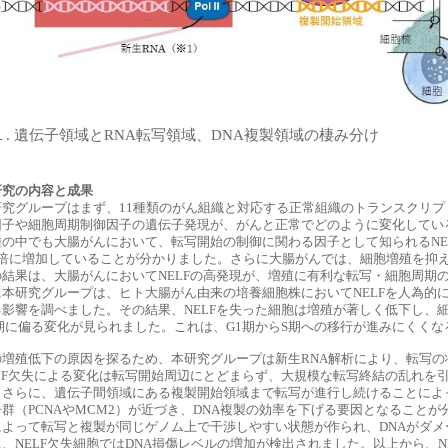
１. 遺伝子領域とRNA転写領域、DNA複製領域の棲み分け
研究の内容と成果
究グループはまず、11種類のがん組織と対応する正常組織のトランスクリプトー
因子や細胞周期制御因子の遺伝子発現が、がんと正常でどのように変化してい
種の中でも大腸がんにおいて、転写開始の制御に関わる因子として知られるNE
2倍に増加していることが分かりました。さらに大腸がんでは、細胞増殖を抑
の結果は、大腸がんにおいてNELFの高発現が、増殖に有利な転写・細胞周期
に本研究グループは、ヒト大腸がん由来の培養細胞株においてNELFを人為的に
る影響を調べました。その結果、NELFを失った細胞は増殖が著しく低下し、
1期に偏る変化が見られました。これは、G1期からS期への移行が進みにくく
の増殖低下の原因を探るため、本研究グループは新生RNA解析により、転写
ELF欠失による変化は転写開始周辺にとどまらず、大規模な転写終結の乱れを
さらに、遺伝子間領域にある複製開始領域まで転写が進行し続けることによって、
群（PCNAやMCM2）が近づき、DNA複製の効率を下げる要因となることが
によって転写と複製が同じゲノム上で干渉しやすい状態が作られ、DNAがダ
に、NELF欠失細胞ではDNA損傷レベルの増加が検出されました。以上から、