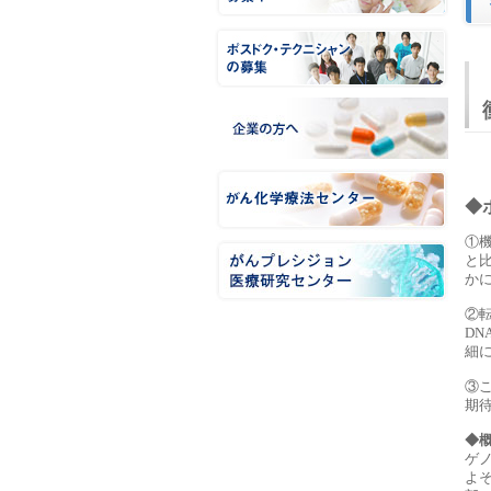
◆
①
と
か
②
D
細
③
期
◆
ゲ
よ