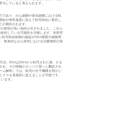
寄与していると考えられます。
のであり、がん細胞や老化細胞における転
開始や伸長速度に加えて転写終結に着目し
とが期待されます。
Fの発現が高い傾向が示されました。これら
を維持している可能性を示唆します。本研究
した転写終結制御の破綻がDNA複製や細胞周
を、将来的ながん研究における治療標的の候
方法。RNAはDNAから転写された後、さま
送され、その情報がタンパク質へと翻訳され
トーム解析）では、転写の分子機構を明かに
ナミクスを直接的に捉えることが可能です。
ています。