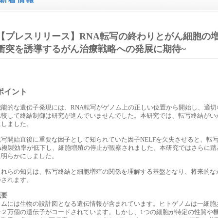
【プレスリリース】RNA転写の終わりとがん細胞の増
衝突を誘導するがん治療戦略への発展に期待~
ポイント
機能的な遺伝子発現には、RNA転写がゲノム上の正しい位置から開始し、適
比較して終結制御は研究が進んでいませんでした。本研究では、転写終結がい
にしました。
転写開始直後に重要な因子として知られていた因子NELFを欠失させると、転
NA複製効率が低下し、細胞増殖の停止が観察されました。本研究ではさらに
に明らかにしました。
これらの知見は、転写終結と細胞増殖の関係を理解する基盤となり、将来的な
待されます。
概要
ノムには生物の設計図となる遺伝情報が含まれています。ヒトゲノムは一細胞
そ２万個の遺伝子がコードされています。しかし、1つの細胞が特定の性質や