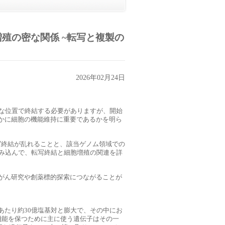
殖の密な関係 ~転写と複製の
2026年02月24日
切な位置で終結する必要がありますが、開始
かに細胞の機能維持に重要であるかを明ら
写終結が乱れることと、該当ゲノム領域での
踏み込んで、転写終結と細胞増殖の関連を詳
がん研究や創薬標的探索につながることが
あたり約30億塩基対と膨大で、その中にお
機能を保つために主に使う遺伝子はその一