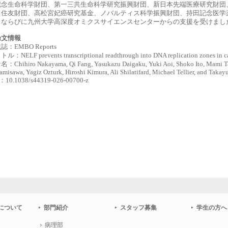
記念生命科学財団、第一三共生命科学研究振興財団、新日本先端医療研究財団
、住友財団、高松宮妃癌研究基金、ノバルティス科学振興財団、持田記念医学
、ならびに九州大学高深度オミクスサイエンスセンターからの支援を受けまし
論文情報
誌：EMBO Reports
：NELF prevents transcriptional readthrough into DNA replication zones in ca
：Chihiro Nakayama, Qi Fang, Yasukazu Daigaku, Yuki Aoi, Shoko Ito, Mami Ta
misawa, Yagiz Ozturk, Hiroshi Kimura, Ali Shilatifard, Michael Tellier, and Taka
：10.1038/s44319-026-00700-z
について
部門紹介
スタッフ募集
学生の方へ
病理部