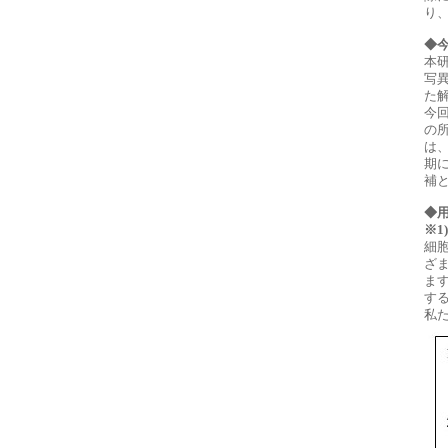
り
◆
本
写
た
今
の
は
期
補
◆
※1
細
ざ
ま
す
私た