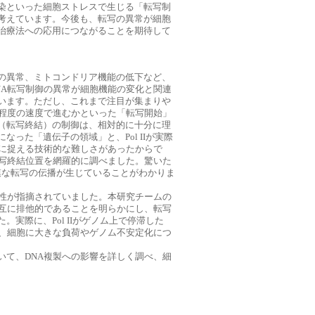
染といった細胞ストレスで生じる「転写制
考えています。今後も、転写の異常が細胞
治療法への応用につながることを期待して
の異常、ミトコンドリア機能の低下など、
NA転写制御の異常が細胞機能の変化と関連
います。ただし、これまで注目が集まりや
の程度の速度で進むかといった「転写開始」
（転写終結）の制御は、相対的に十分に理
った「遺伝子の領域」と、Pol IIが実際
的に捉える技術的な難しさがあったからで
転写終結位置を網羅的に調べました。驚いた
模な転写の伝播が生じていることがわかりま
能性が指摘されていました。本研究チームの
相互に排他的であることを明らかにし、転写
実際に、Pol IIがゲノム上で停滞した
じ、細胞に大きな負荷やゲノム不安定化につ
いて、DNA複製への影響を詳しく調べ、細