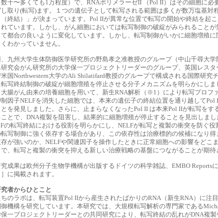
数千〜多くても1万程度）で、RNAポリメラーゼII （Pol II）はその細胞に
写し取り(転写)ます。１つの遺伝子として転写される範囲は多くが数万塩基対
り（終結）」が決まっています。Pol IIが異常な位置で転写の開始や終結を
されています。しかし、がん細胞においては転写制御の破綻がみられることが
って都合の良いように変化しています。しかし、転写制御がいかに細胞増殖に
よくわかっていません。
回、九州大学生体防御医学研究所の野島孝之准教授のグループ（中山千尋大学院生
研究会がん研究所の大学保一プロジェクトリーダーのグループ、英国レスター大学のM
米国Northwestern大学のAli Shilatifard教授のグループで構成され
に転写終結制御の破綻が細胞増殖を停止させる分子メカニズムを明らかにしま
、大腸がん由来の培養細胞を用いて、新生RNA解析（※1）により転写プロフ
制因子NELFを消失した細胞では、本来の遺伝子の終結位置を通り越してPol
とを発見しました。さらに、止まらなくなったPol II は本来Pol IIが転
ることで、DNA複製を阻害し、結果的に細胞増殖が停止することを見出しま
ELFの転写終結における役割を明らかにし、NELFが転写と複製の衝突を防ぐ
の転写制御に強く依存する場合があり、この依存性は治療標的の候補になり得ま
依存が強いのか、NELFや関連因子を操作したときに正常細胞への影響をどこ
とで、転写と複製の衝突を抑える新しい治療戦略の基盤につながることが期待
究成果は欧州分子生物学機構が出版するドイツの科学雑誌、EMBO Reportsに
）］に掲載されます。
研究者からひとこと
ちのラボは、転写装置Pol IIから産生されたばかりのRNA（新生RNA）に
御機構を研究しています。本研究では、大規模転写解析の専門家であるMichael T
学保一プロジェクトリーダーとの共同研究により、転写終結の乱れがDNA複