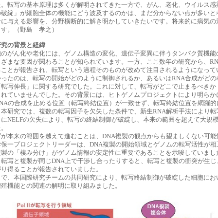
た。転写の基本原理は多くが解明されてきた一方で、がん、老化、ウイルス感
の破綻」が細胞全体の機能にどう波及するのかは、まだ分からない点が多いと
命に与える影響を、分野横断的に解き明かしていきたいです。将来的に病気の
ます。（野島 孝之）
研究の背景と経緯
胞のがん化や老化には、ゲノム構造の変化、遺伝子変異に伴うタンパク質機能
まざまな要因が関わることが知られています。一方、ここ数年の研究から、R
ることが報告され、転写という過程そのものが改めて注目されるようになって
かったのは、転写の開始がどのように制御されるか、あるいはRNA合成がど
「転写伸長」に関する研究でした。これに対して、転写がどこで止まるべきか
されていませんでした。その背景には、ヒトゲノムプロジェクトにより明らかにな
RNAの合成を止める位置（転写終結位置）が一致せず、転写終結位置を網羅
。本研究では、複数の転写因子を欠失した条件で、新生RNA解析手法により
とにNELFの欠失により、転写の終結制御が破綻し、本来の範囲を超えて大規
た。
写が本来の範囲を越えて進むことは、DNA複製の観点からも望ましくない可
学保一プロジェクトリーダーは、DNA複製の開始領域とゲノムの転写活性が
複製の「棲み分け」がゲノム情報の安定性に重要であることを示唆していました。
、転写と複製が同じDNA上で干渉し合ったりすると、転写と複製の衝突が生
がり得ることが報告されていました。
こで、本国際研究チームの共同研究により、転写終結制御が破綻した細胞にお
増殖機能との関連の解明に取り組みました。