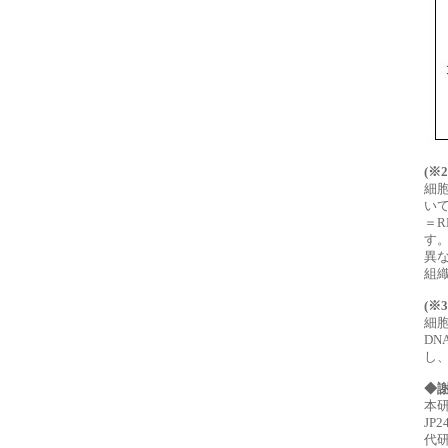
(※
細
いて
＝R
す
異
組
(※
細
D
し
◆
本研究
JP
代研