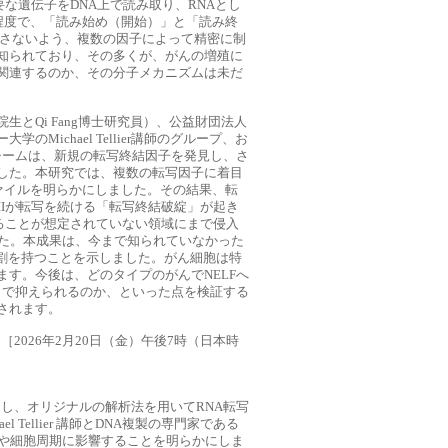
必要な遺伝子をDNA上で読み取り、RNAとし
程度で、「読み始め（開始）」と「読み終
起こさないよう、複数の因子によって精密に制
知られており、その多くが、がんの増殖に
関連するのか、その分子メカニズムは未だ
とQi Fang博士研究員）、公益財団法人
ichael Tellier講師のグループ、お
る国際研究チームは、新規の転写終結因子を発見し、さ
した。本研究では、複数の転写因子に着目
ァイルを明らかにしました。その結果、転
 IIが転写を続ける「転写終結破綻」が起き
写をすることが想定されていない領域にまで侵入
した。本成果は、今まで知られていなかった
役割を持つことを示しました。がん細胞は特
す。今後は、どのタイプのがんでNELFへ
まで抑えられるのか、といった点を検証する
されます。
［2026年2月20日（金）午後7時（日本時
注目し、オリジナルの解析法を用いてRNA転写
ellier 講師とDNA複製の専門家である
製や細胞周期に影響することを明らかにしま