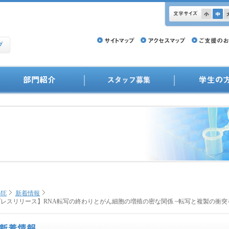
ME
新着情報
プレスリリース】RNA転写の終わりとがん細胞の増殖の密な関係 ~転写と複製の衝