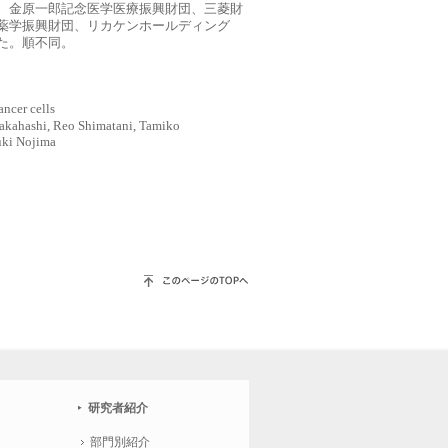
、金原一郎記念医学医療振興財団、三菱財
薬学振興財団、リカケンホールディング
た。順不同。
ncer cells
kahashi, Reo Shimatani, Tamiko
yuki Nojima
研究者紹介
部門別紹介