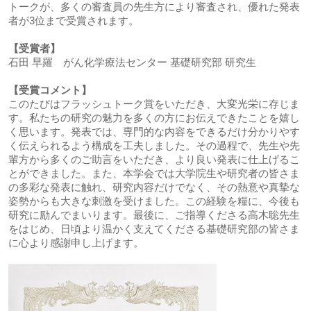
トークが、多くの審査員の先生方により審査され、優れた発表
者が3位まで受賞されます。
【受賞者】
石田 早羅 がん化学療法センター 基礎研究部 研究生
【受賞コメント】
このたびはフラッシュトーク賞をいただき、大変光栄に存じま
す。私たちの研究の魅力を多くの方にお伝えできたことを嬉し
く思います。発表では、専門的な内容をできるだけ分かりやす
く伝えられるよう構成を工夫しました。その過程で、先生や先
輩方から多くのご助言をいただき、より良い発表に仕上げるこ
とができました。また、本学会では大学院生や研究者の皆さま
の多彩な発表に触れ、研究内容だけでなく、その熱意や真摯な
姿勢からも大きな刺激を受けました。この経験を糧に、今後も
研究に励んでまいります。最後に、ご指導くださる高木聡先生
をはじめ、日頃より温かく支えてくださる基礎研究部の皆さま
に心より感謝申し上げます。