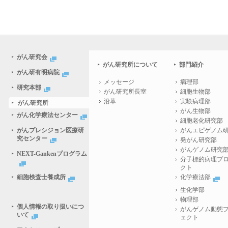
がん研究会
がん研究所について
部門紹介
がん研有明病院
メッセージ
病理部
研究本部
がん研究所長室
細胞生物部
沿革
実験病理部
がん研究所
がん生物部
がん化学療法センター
細胞老化研究部
がんプレシジョン医療研
がんエピゲノム
究センター
発がん研究部
がんゲノム研究
NEXT-Gankenプログラム
分子標的病理プ
クト
細胞検査士養成所
化学療法部
生化学部
物理部
個人情報の取り扱いにつ
がんゲノム動態
いて
ェクト