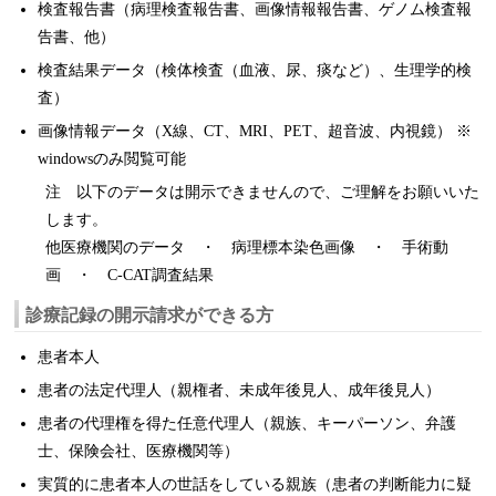
検査報告書（病理検査報告書、画像情報報告書、ゲノム検査報
告書、他）
検査結果データ（検体検査（血液、尿、痰など）、生理学的検
査）
画像情報データ（X線、CT、MRI、PET、超音波、内視鏡） ※
windowsのみ閲覧可能
注 以下のデータは開示できませんので、ご理解をお願いいた
します。
他医療機関のデータ ・ 病理標本染色画像 ・ 手術動
画 ・ C-CAT調査結果
診療記録の開示請求ができる方
患者本人
患者の法定代理人（親権者、未成年後見人、成年後見人）
患者の代理権を得た任意代理人（親族、キーパーソン、弁護
士、保険会社、医療機関等）
実質的に患者本人の世話をしている親族（患者の判断能力に疑