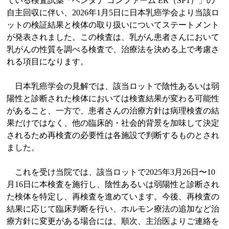
ている検査試薬「ベンタナ コンファーム ER（SP1）」の
自主回収に伴い、2026年1月5日に日本乳癌学会より当該ロ
ットの検証結果と検体の取り扱いについてステートメント
が発表されました。この検査は、乳がん患者さんにおいて
乳がんの性質を調べる検査で、治療法を決める上で考慮さ
れる項目になります。
日本乳癌学会の見解では、該当ロットで陰性あるいは弱
陽性と診断された検体においては検査結果が変わる可能性
があること、⼀⽅で、患者さんの治療⽅針は病理検査の結
果だけではなく、他の臨床的・社会的背景を加味して決定
されるため再検査の必要性は各施設で判断するものとされ
ました。
これを受け当院では、該当ロットで2025年3月26日〜10
月16日に本検査を施行し、陰性あるいは弱陽性と診断され
た検体を特定し、再検査を進めています。今後、再検査の
結果に応じて臨床判断を行い、ホルモン療法の追加など治
療方針に変更がある場合には、順次、主治医よりご連絡を