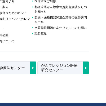
ご意見より
医療者向け研修
ご案内
都道府県がん診療連携拠点病院からの
お知らせ
き合うためのヒント
製薬・医療機器関連企業等の医師訪問
族向けイベントカレン
ルール
当院職員招聘にあたりましてのお願い
ー
職員募集
報公開
為について
がんプレシジョン医療
学療法センター
研究センター