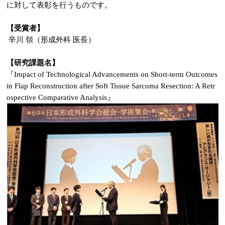
に対して表彰を行うものです。
【受賞者】
辛川 領（形成外科 医長）
【研究課題名】
『Impact of Technological Advancements on Short-term Outcomes
in Flap Reconstruction after Soft Tissue Sarcoma Resection: A Retr
ospective Comparative Analysis』