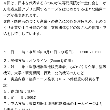
今回は、日本を代表する３つのがん専門病院が一堂に会し、が
ん患者支援アプリに関するニーズをはじめとする様々な臨床ニ
ーズが発表されます。
健康・医療ものづくり産業への参入に関心をお持ちの、ものづ
くり企業やＩＴ分野の企業、支援団体などの皆さんの参加・申
込をお待ちしています。
１．日 時：令和3年10月13日（水曜日） 17:00～19:00
２．開催方法：オンライン（Zoomを使用）
３．対 象：医療機器製造販売業者、ものづくり企業、臨床
機関、大学・研究機関、行政・公的機関の方など
４．実施内容：臨床ニーズ発表（10～15件程度の発表を予
定）
５．参 加 費：無料
６．定 員：500名
７．申込方法：東京都医工連携HUB機構のホームページより
お申込みください。