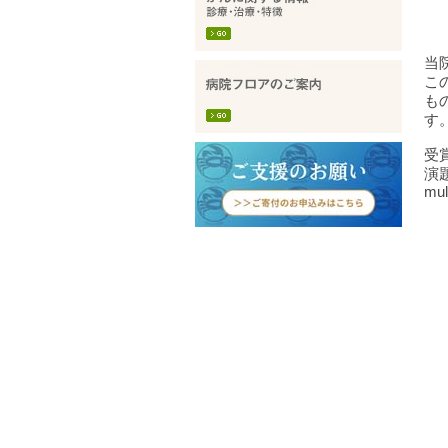
当
こ
も
す
受
演題名
mul