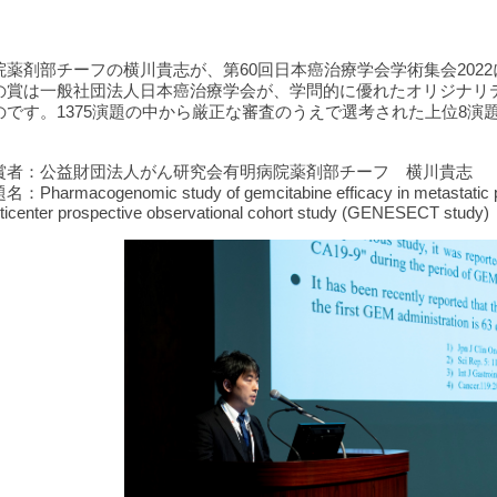
院薬剤部チーフの横川貴志が、第60回日本癌治療学会学術集会202
の賞は一般社団法人日本癌治療学会が、学問的に優れたオリジナリ
のです。1375演題の中から厳正な審査のうえで選考された上位8演
。
賞者：公益財団法人がん研究会有明病院薬剤部チーフ 横川貴志
：Pharmacogenomic study of gemcitabine efficacy in metastatic pa
ticenter prospective observational cohort study (GENESECT study)