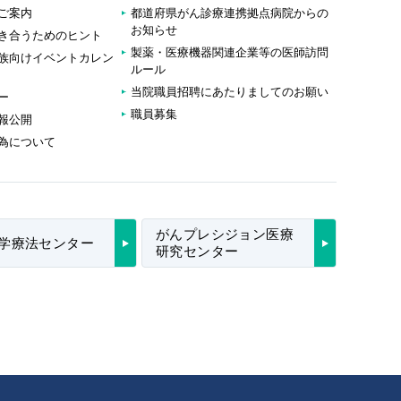
ご案内
都道府県がん診療連携拠点病院からの
お知らせ
き合うためのヒント
製薬・医療機器関連企業等の医師訪問
族向けイベントカレン
ルール
当院職員招聘にあたりましてのお願い
ー
職員募集
報公開
為について
がんプレシジョン医療
学療法センター
研究センター