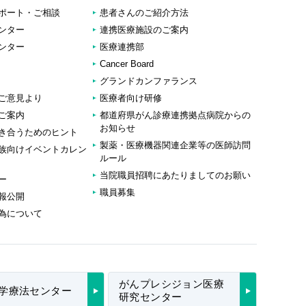
ポート・ご相談
患者さんのご紹介方法
ンター
連携医療施設のご案内
ンター
医療連携部
Cancer Board
グランドカンファランス
ご意見より
医療者向け研修
ご案内
都道府県がん診療連携拠点病院からの
お知らせ
き合うためのヒント
製薬・医療機器関連企業等の医師訪問
族向けイベントカレン
ルール
当院職員招聘にあたりましてのお願い
ー
職員募集
報公開
為について
がんプレシジョン医療
学療法センター
研究センター