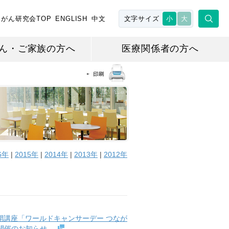
がん研究会TOP
ENGLISH
中文
文字サイズ
小
大
ん・ご家族の方へ
医療関係者の方へ
6年
|
2015年
|
2014年
|
2013年
|
2012年
民公開講座「ワールドキャンサーデー つなが
LD」開催のお知らせ