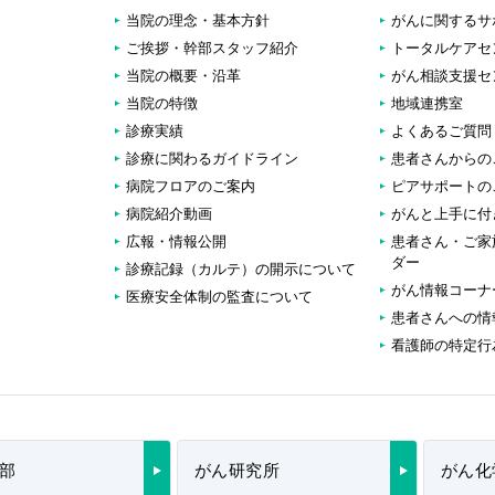
当院の理念・基本方針
がんに関するサ
ご挨拶・幹部スタッフ紹介
トータルケアセ
当院の概要・沿革
がん相談支援セ
当院の特徴
地域連携室
診療実績
よくあるご質問
診療に関わるガイドライン
患者さんからの
病院フロアのご案内
ピアサポートの
病院紹介動画
がんと上手に付
広報・情報公開
患者さん・ご家
ダー
診療記録（カルテ）の開示について
がん情報コーナ
医療安全体制の監査について
患者さんへの情
看護師の特定行
部
がん研究所
がん化