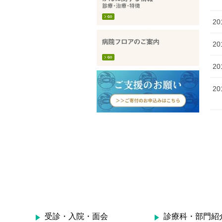
2
2
2
2
受診・入院・面会
診療科・部門紹