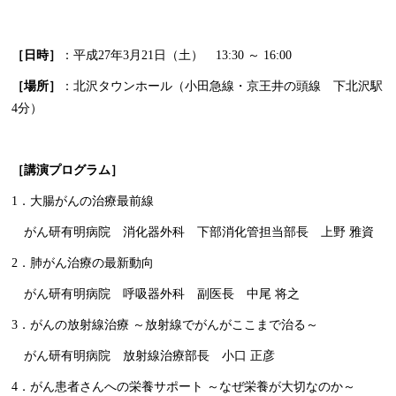
［日時］
：平成27年3月21日（土） 13:30 ～ 16:00
［場所］
：北沢タウンホール（小田急線・京王井の頭線 下北沢駅
4分）
［講演プログラム］
1．大腸がんの治療最前線
がん研有明病院 消化器外科 下部消化管担当部長 上野 雅資
2．肺がん治療の最新動向
がん研有明病院 呼吸器外科 副医長 中尾 将之
3．がんの放射線治療 ～放射線でがんがここまで治る～
がん研有明病院 放射線治療部長 小口 正彦
4．がん患者さんへの栄養サポート ～なぜ栄養が大切なのか～