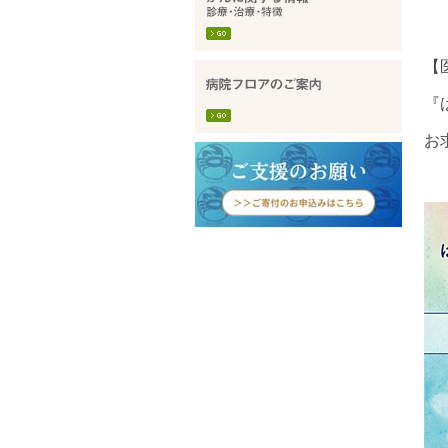
【
『
お