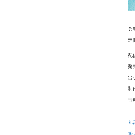
著
定
１
配
発
出
制
音
丸
㈱