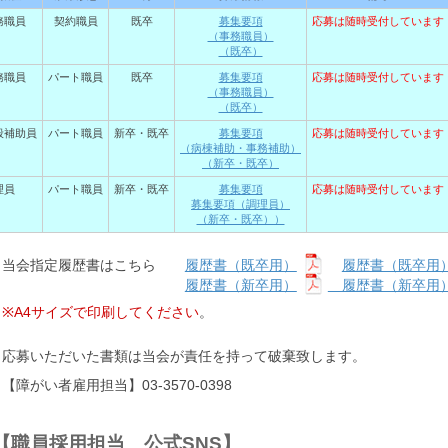
務職員
契約職員
既卒
募集要項
応募は随時受付しています
（事務職員）
（既卒）
務職員
パート職員
既卒
募集要項
応募は随時受付しています
（事務職員）
（既卒）
般補助員
パート職員
新卒・既卒
募集要項
応募は随時受付しています
（病棟補助・事務補助）
（新卒・既卒）
理員
パート職員
新卒・既卒
募集要項
応募は随時受付しています
募集要項（調理員）
（新卒・既卒））
当会指定履歴書はこちら
履歴書（既卒用）
履歴書（既卒用
履歴書（新卒用）
履歴書（新卒用
※A4サイズで印刷してください
。
応募いただいた書類は当会が責任を持って破棄致します。
【障がい者雇用担当】03-3570-0398
【職員採用担当 公式SNS】