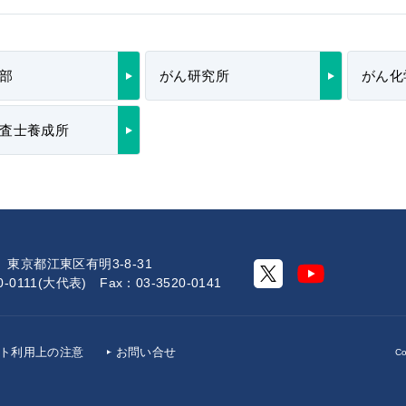
部
がん研究所
がん化
査士養成所
0 東京都江東区有明3-8-31
20-0111(大代表) Fax：03-3520-0141
ト利用上
の注意
お問い合せ
Co