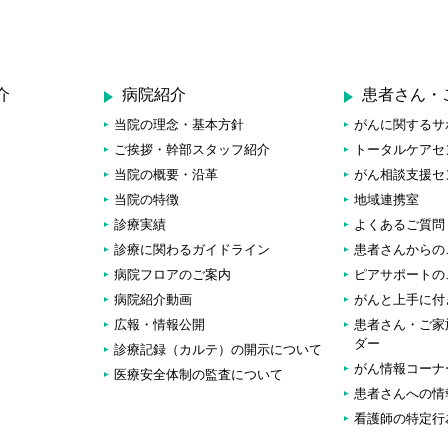
介
病院紹介
患者さん・
当院の理念・基本方針
がんに関するサ
ご挨拶・幹部スタッフ紹介
トータルケアセ
当院の概要・沿革
がん相談支援セ
当院の特徴
地域連携室
診療実績
よくあるご質問
診療に関わるガイドライン
患者さんからの
病院フロアのご案内
ピアサポートの
病院紹介動画
がんと上手に付
広報・情報公開
患者さん・ご家
ダー
診療記録（カルテ）の開示について
がん情報コーナ
医療安全体制の監査について
患者さんへの情
看護師の特定行