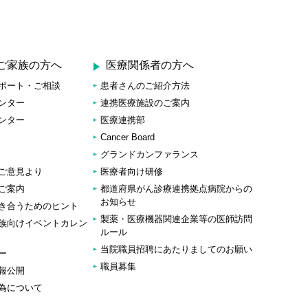
ご家族の方へ
医療関係者の方へ
ポート・ご相談
患者さんのご紹介方法
ンター
連携医療施設のご案内
ンター
医療連携部
Cancer Board
グランドカンファランス
ご意見より
医療者向け研修
ご案内
都道府県がん診療連携拠点病院からの
お知らせ
き合うためのヒント
製薬・医療機器関連企業等の医師訪問
族向けイベントカレン
ルール
当院職員招聘にあたりましてのお願い
ー
職員募集
報公開
為について