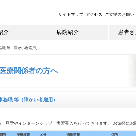
サイトマップ
アクセス
ご支援のお願い
紹介
病院紹介
患者さ
務職 等（障がい者雇用）
医療関係者の方へ
事務職 等（障がい者雇用）
時、見学やインターンシップ、実習受入を行っております。 お気軽にお
職種
雇用形態
区分
採用情報
備考