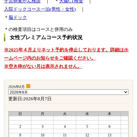
子宮卵巣がん検診
｜ ＊
大腸CT検査
｜
入院ドックコース一泊(男性・女性)
｜
＊
脳ドック
＊の検査項目はコースと併用のみ
女性プレミアムコース予約状況
※2025年４月よりネット予約を停止しております。詳細はホ
ームページ内のお知らせをご確認ください。
※空き枠がない月は表示されません。
2026年8月
更新日:2026年8月7日
日
月
火
水
木
金
2
3
4
5
6
7
9
10
11
12
13
14