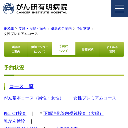
HOME
受診・入院・面会
健診のご案内
予約状況
女性プレミアムコース
予約に
健診の
健診センター
よくある
診療実績
ついて
ご案内
について
質問
予約状況
コース一覧
がん基本コース（男性・女性）
｜
女性プレミアムコース
｜
PET-CT検査
｜ ＊
下部消化管内視鏡検査（大腸）
｜
乳がん検診
｜