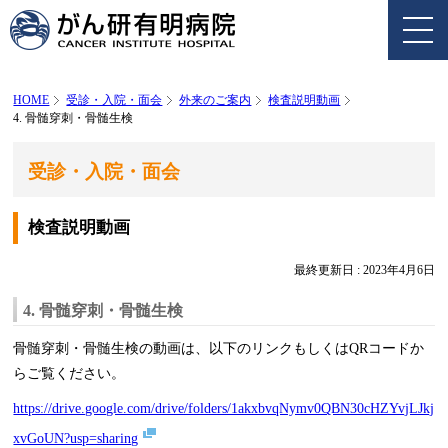
HOME
受診・入院・面会
外来のご案内
検査説明動画
4. 骨髄穿刺・骨髄生検
受診・入院・面会
検査説明動画
最終更新日 : 2023年4月6日
4. 骨髄穿刺・骨髄生検
骨髄穿刺・骨髄生検の動画は、以下のリンクもしくはQRコードか
らご覧ください。
https://drive.google.com/drive/folders/1akxbvqNymv0QBN30cHZYvjLJkj
xvGoUN?usp=sharing