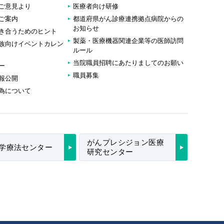
ご意見より
医療者向け研修
ご案内
都道府県がん診療連携拠点病院からの
お知らせ
き合うためのヒント
製薬・医療機器関連企業等の医師訪問
族向けイベントカレン
ルール
当院職員招聘にあたりましてのお願い
ー
職員募集
報公開
為について
がんプレシジョン医療
学療法センター
研究センター