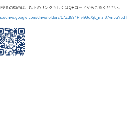
血検査の動画は、以下のリンクもしくはQRコードからご覧ください。
ps://drive.google.com/drive/folders/17Zd594PrvhGoXjk_mzf87vnpuYbd