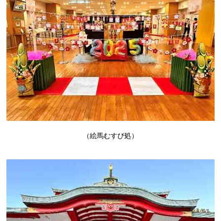
（絵馬むすび処）