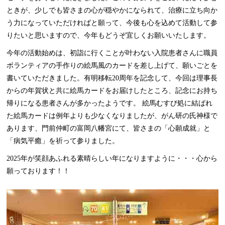
ときが、少しでも皆さまの心が穏やかになられて、治療に立ち向か
う力になっていただければと願って、今後も心を込めて活動して参
りたいと思いますので、今年もどうぞ宜しくお願いいたします。
今年の活動始めは、初詣に行くことが叶わない入院患者さんに職員
ボランティアの手作りの絵馬風のカードを差し上げて、願いごとを
書いていただきました。有明移転20周年を記念して、今回は理事長
からの年賀状と共に絵馬カードをお届けしたところ、記念にお持ち
帰りになる患者さんが多かったようです。 絵馬むすび処に結ばれ
た絵馬カードは例年よりも少なくなりましたが、がん研の氏神様で
あります、門前仲町の富岡八幡宮にて、皆さまの「心願成就」と
「病気平癒」を祈って参りました。
2025年が笑顔あふれる素晴らしい年になりますように・・・心から
願っております！！