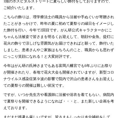
1階のホスピタルストリートに夏らしい飾付をしておりますので、
ご紹介いたします。
こちらの飾りは、理学療法士の職員から法被や手ぬぐいが寄贈され
たことがきっかけで、昨年の夏に初めて夏祭りの縁日をイメージし
た飾付を行い、今年で2回目です。がん研公式キャラクターかにこ
ちゃんも法被姿で皆さまを明るくお迎えして、朝顔や金魚、提灯に
花火の飾りで涼しげな雰囲気がお届けできればと願って、飾付いた
しました。患者さんやご家族はもちろんのこと、職員からも思わず
にっこり笑顔になれる！と大変好評です。
今年はがん研の氏神さまでもある富岡八幡宮でも6年ぶりにお祭り
が開催されたり、各地で花火大会も開催されていますが、新型コロ
ナウイルス感染症第９波の影響で院内で沢山の患者さんをお迎えし
ての夏祭りの開催は難しい状況です。
ですが、いつか先生方や看護師に法被や浴衣を着てもらい、病院内
で夏祭りを開催できるようになれば・・・と、また新しい企画を考
えております。
まだまだ残暑も厳しいですが、皆さまもしっかり水分補給をして、