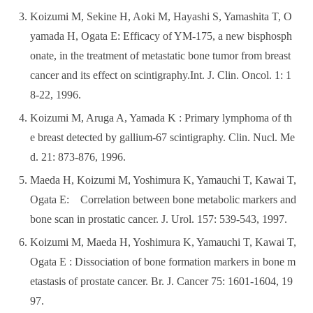
Koizumi M, Sekine H, Aoki M, Hayashi S, Yamashita T, O
yamada H, Ogata E: Efficacy of YM-175, a new bisphosph
onate, in the treatment of metastatic bone tumor from breast
cancer and its effect on scintigraphy.Int. J. Clin. Oncol. 1: 1
8-22, 1996.
Koizumi M, Aruga A, Yamada K : Primary lymphoma of th
e breast detected by gallium-67 scintigraphy. Clin. Nucl. Me
d. 21: 873-876, 1996.
Maeda H, Koizumi M, Yoshimura K, Yamauchi T, Kawai T,
Ogata E: Correlation between bone metabolic markers and
bone scan in prostatic cancer. J. Urol. 157: 539-543, 1997.
Koizumi M, Maeda H, Yoshimura K, Yamauchi T, Kawai T,
Ogata E : Dissociation of bone formation markers in bone m
etastasis of prostate cancer. Br. J. Cancer 75: 1601-1604, 19
97.