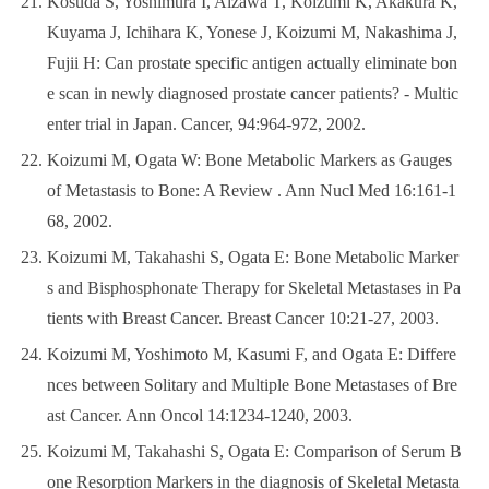
Kosuda S, Yoshimura I, Aizawa T, Koizumi K, Akakura K,
Kuyama J, Ichihara K, Yonese J, Koizumi M, Nakashima J,
Fujii H: Can prostate specific antigen actually eliminate bon
e scan in newly diagnosed prostate cancer patients? - Multic
enter trial in Japan. Cancer, 94:964-972, 2002.
Koizumi M, Ogata W: Bone Metabolic Markers as Gauges
of Metastasis to Bone: A Review . Ann Nucl Med 16:161-1
68, 2002.
Koizumi M, Takahashi S, Ogata E: Bone Metabolic Marker
s and Bisphosphonate Therapy for Skeletal Metastases in Pa
tients with Breast Cancer. Breast Cancer 10:21-27, 2003.
Koizumi M, Yoshimoto M, Kasumi F, and Ogata E: Differe
nces between Solitary and Multiple Bone Metastases of Bre
ast Cancer. Ann Oncol 14:1234-1240, 2003.
Koizumi M, Takahashi S, Ogata E: Comparison of Serum B
one Resorption Markers in the diagnosis of Skeletal Metasta