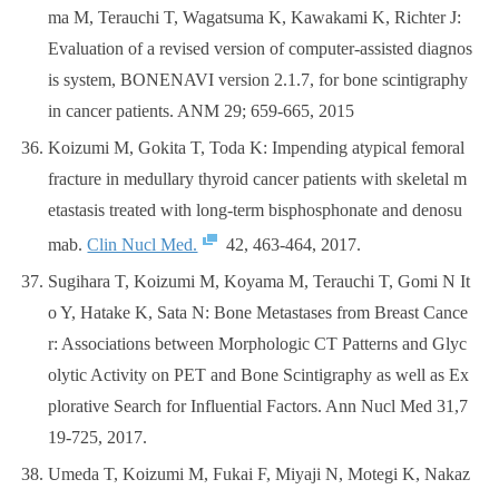
ma M, Terauchi T, Wagatsuma K, Kawakami K, Richter J:
Evaluation of a revised version of computer-assisted diagnos
is system, BONENAVI version 2.1.7, for bone scintigraphy
in cancer patients. ANM 29; 659-665, 2015
Koizumi M, Gokita T, Toda K: Impending atypical femoral
fracture in medullary thyroid cancer patients with skeletal m
etastasis treated with long-term bisphosphonate and denosu
mab.
Clin Nucl Med.
42, 463-464, 2017.
Sugihara T, Koizumi M, Koyama M, Terauchi T, Gomi N It
o Y, Hatake K, Sata N: Bone Metastases from Breast Cance
r: Associations between Morphologic CT Patterns and Glyc
olytic Activity on PET and Bone Scintigraphy as well as Ex
plorative Search for Influential Factors. Ann Nucl Med 31,7
19-725, 2017.
Umeda T, Koizumi M, Fukai F, Miyaji N, Motegi K, Nakaz