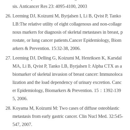
sis. Anticancer Res 23: 4095-4100, 2003
Leeming DJ, Koizumi M, Byrjalsen I, Li B, Qvist P, Tanko
LB:The relative utility of eight collagenous and non-collage
nous markers for diagnosis of skeletal metastases in breast, p
rostate, or lung cancer patients.Cancer Epidemiology, Biom
arkers & Prevention. 15:32-38, 2006.
Leeming DJ, Delling G, Koizumi M, Henriksen K, Karsdal
MA, Li B, Qvist P, Tanko LB, Byrjalsen I: Alpha CTX as a
biomarker of skeletal invasion of breast cancer: Immunoloca
lization and the load dependency of urinary excretion. Canc
er Epidemiology, Biomarkers & Prevention. 15：1392-139
5, 2006.
Koyama M, Koizumi M: Two cases of diffuse osteoblastic
metastasis from early gastric cancer. Clin Nucl Med. 32:545-
547, 2007.