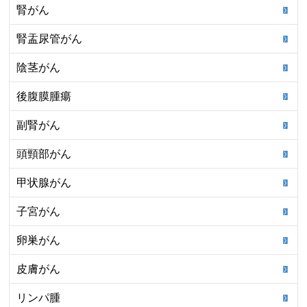
腎がん
腎盂尿管がん
陰茎がん
後腹膜腫瘍
副腎がん
頭頸部がん
甲状腺がん
子宮がん
卵巣がん
皮膚がん
リンパ腫