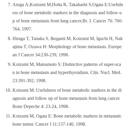
Aruga A,Koizumi M,Hotta R, Takahashi S,Ogata E:Usefuln
ess of bone metabolic markers in the diagnosis and follow u
p of bone metastasis from lung cancer.Br. J. Cancer 76: 760-
764, 1997.
Hiraga T, Tanaka S, Ikegami M, Koizumi M, Iguchi H, Nak
ajima T, Ozawa H: Morphology of bone metastasis. Europe
an J Cancer 34:230-239, 1998.
Koizumi M, Matsumoto S: Distinctive patterns of super-sca
n in bone metastasis and hyperthyroidism. Clin. Nucl. Med.
23:391-392, 1998.
Koizumi M: Usefulness of bone metabolic markers in the di
agnosis and follow up of bone metastasis from lung cancer.
Bone Depeche 4: 23-24, 1998.
Koizumi M, Ogata E: Bone metabolic markers in metastatic
bone tumor. Cancer J 11:137-140, 1998.