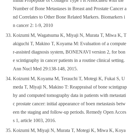
minal Propeptide of Collagen Type I is Associated with the
Number of Bone Metastases in Breast and Prostate Cancer a
nd Correlates to Other Bone Related Markers. Biomarkers i
n cancer 2: 1-9, 2010
Koizumi M, Wagatsuma K, Miyaji N, Murata T, Miwa K, T
akiguchi T, Makino T, Koyama M: Evaluation of a compute
r-assisted diagnosis system, BONENAVI version 2, for bon
e scintigraphy in cancer patients in a routine clinical setting.
Ann Nucl Med 29:138-148, 2015.
Koizumi M, Koyama M, Terauchi T, Motegi K, Fukai S, U
meda T, Miyaji N, Makino T: Reappraisal of bone scintigrap
hy and computed tomography data in patients with metastati
c prostate cancer: initial appearance of boen metastasis betw
een the staging and follow-up periods. Remedy Open Acces
s 1, article 1003, 2016.
Koizumi M, Miyaji N, Murata T, Motegi K, Miwa K, Koya