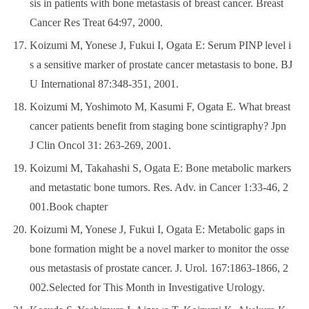
sis in patients with bone metastasis of breast cancer. Breast
Cancer Res Treat 64:97, 2000.
Koizumi M, Yonese J, Fukui I, Ogata E: Serum PINP level i
s a sensitive marker of prostate cancer metastasis to bone. BJ
U International 87:348-351, 2001.
Koizumi M, Yoshimoto M, Kasumi F, Ogata E. What breast
cancer patients benefit from staging bone scintigraphy? Jpn
J Clin Oncol 31: 263-269, 2001.
Koizumi M, Takahashi S, Ogata E: Bone metabolic markers
and metastatic bone tumors. Res. Adv. in Cancer 1:33-46, 2
001.Book chapter
Koizumi M, Yonese J, Fukui I, Ogata E: Metabolic gaps in
bone formation might be a novel marker to monitor the osse
ous metastasis of prostate cancer. J. Urol. 167:1863-1866, 2
002.Selected for This Month in Investigative Urology.