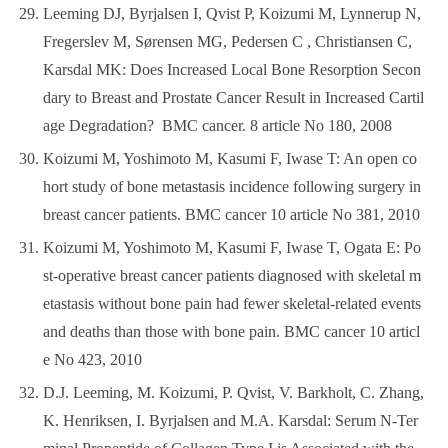
Leeming DJ, Byrjalsen I, Qvist P, Koizumi M, Lynnerup N,
Fregerslev M, Sørensen MG, Pedersen C , Christiansen C,
Karsdal MK: Does Increased Local Bone Resorption Secon
dary to Breast and Prostate Cancer Result in Increased Cartil
age Degradation? BMC cancer. 8 article No 180, 2008
Koizumi M, Yoshimoto M, Kasumi F, Iwase T: An open co
hort study of bone metastasis incidence following surgery in
breast cancer patients. BMC cancer 10 article No 381, 2010
Koizumi M, Yoshimoto M, Kasumi F, Iwase T, Ogata E: Po
st-operative breast cancer patients diagnosed with skeletal m
etastasis without bone pain had fewer skeletal-related events
and deaths than those with bone pain. BMC cancer 10 articl
e No 423, 2010
D.J. Leeming, M. Koizumi, P. Qvist, V. Barkholt, C. Zhang,
K. Henriksen, I. Byrjalsen and M.A. Karsdal: Serum N-Ter