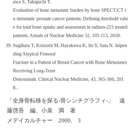
awa S, Takiguchi T.
Evaluation of bone metastatic burden by bone SPECT/CT i
n metastatic prostate cancer patients: Defining threshold valu
e for total bone uptake and assessment in radium-223 treated
patients. Annals of Nuclear Medicine 32, 105-113, 2018.
Sugihara T, Koizumi M, Hayakawa K, Ito Y, Sata N. Impen
ding Atypical Femoral
Fracture in a Patient of Breast Cancer with Bone Metastases
Receiving Long-Term
Denosumab. Clinical Nuclear Medicine, 43, 365-366, 201
8..
「全身骨転移を探る-骨シンチグラフィ-」 遠
藤啓吾 編、小泉 満 著
メデイカルチャー 2000. 3