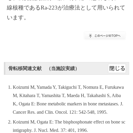
線核種であるRa-223が治療法として用いられて
います。
骨転移関連文献 （当施設実績）
Koizumi M, Yamada Y, Takiguchi T, Nomura E, Furukawa
M, Kitahara T, Yamashita T, Maeda H, Takahashi S, Aiba
K, Ogata E: Bone metabolic markers in bone metastases. J.
Cancer Res. and Clin. Oncol. 121: 542-548, 1995.
Koizumi M, Ogata E: The bisphosphonate effect on bone sc
intigraphy. J. Nucl. Med. 37: 401, 1996.