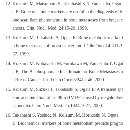
Koizumi M, Matsumoto S, Takahashi S, T Yamashita, Ogat
a E: Bone metabolic markers are useful in the diagnosis of b
one scan flare phenomenon in bone metastases from breast c
ancers. Clin. Nucl. Med. 24:15-20, 1999.
Koizumi M, Takahashi S, Ogata E: Bone metabolic marker i
n bone metastasis of breast cancer. Int. J Clin Oncol 4:331-3
37, 1999.
Koizumi M, Kobayashi M, Furukawa M, Yamashita T, Ogat
a E: The Bisphosphonate Incadronate for Bone Metastases o
f Breast Cancer. Int. J Clin Oncol5:241-246, 2000.
Koizumi M, Suzuki T, Takahashi S, Ogata E: A transient spl
enic accumulation of Tc-99m HMDP caused by megaloblast
ic anemia. Clin. Nucl. Med. 25:1024-1027, 2000.
Takahashi S, Yoshida N, Koizumi M, Horikoshi N, Ogata
E: Biochemical markers of bone metabolism predicts progno