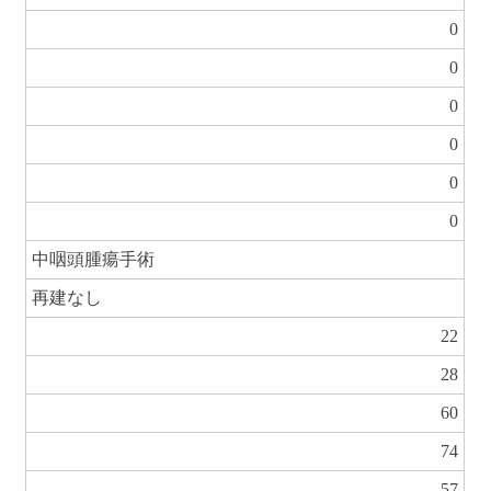
0
0
0
0
0
0
中咽頭腫瘍手術
再建なし
22
28
60
74
57