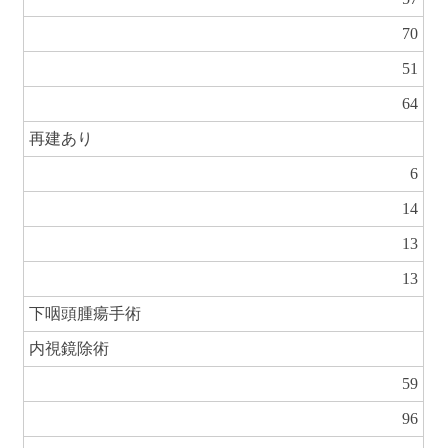
70
51
64
再建あり
6
14
13
13
下咽頭腫瘍手術
内視鏡除術
59
96