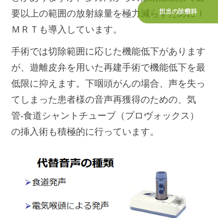
担当の診療科
要以上の範囲の放射線量を極力減らすためにＩ
ＭＲＴも導入しています。
手術では切除範囲に応じた機能低下があります
が、遊離皮弁を用いた再建手術で機能低下を最
低限に抑えます。下咽頭がんの場合、声を失っ
てしまった患者様の音声再獲得のための、気
管-食道シャントチューブ（プロヴォックス）
の挿入術も積極的に行っています。