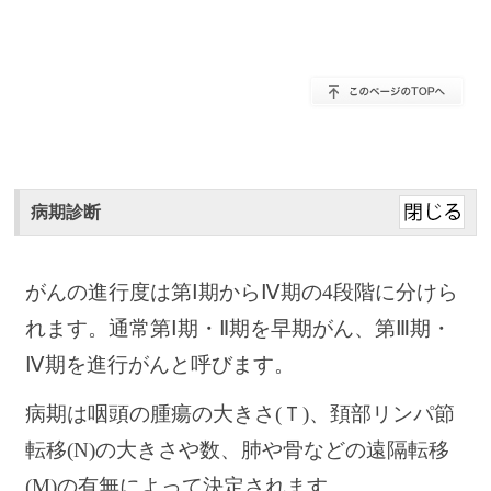
病期診断
がんの進行度は第Ⅰ期からⅣ期の4段階に分けら
れます。通常第Ⅰ期・Ⅱ期を早期がん、第Ⅲ期・
Ⅳ期を進行がんと呼びます。
病期は咽頭の腫瘍の大きさ(Ｔ)、頚部リンパ節
転移(N)の大きさや数、肺や骨などの遠隔転移
(M)の有無によって決定されます。