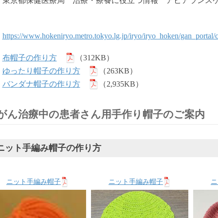
東京都保健医療局 治療・療養に役立つ情報 アピアランス
https://www.hokeniryo.metro.tokyo.lg.jp/iryo/iryo_hoken/gan_portal/
布帽子の作り方
（312KB）
ゆったり帽子の作り方
（263KB）
バンダナ帽子の作り方
（2,935KB）
がん治療中の患者さん用手作り帽子のご案内
ニット手編み帽子の作り方
ニット手編み帽子
ニット手編み帽子
ニ