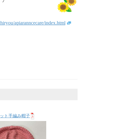
ケア
chiryou/apiaranncecare/index.html
ット手編み帽子