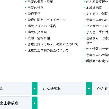
当院の概要・沿革
がん相談支援セ
当院の特徴
地域連携室
診療実績
よくあるご質問
診療に関わるガイドライン
患者さんからの
病院フロアのご案内
ピアサポートの
病院紹介動画
がんと上手に付
広報・情報公開
患者さん・ご家
ダー
診療記録（カルテ）の開示について
がん情報コーナ
医療安全体制の監査について
患者さんへの情
看護師の特定行
部
がん研究所
がん化
査士養成所