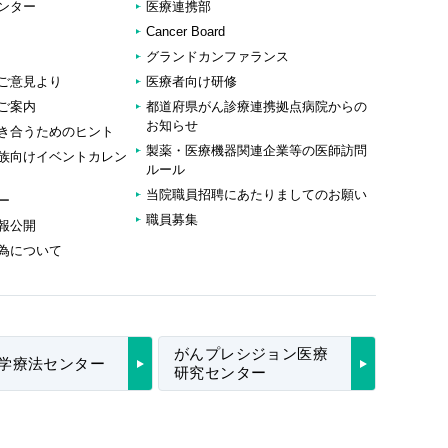
ンター
医療連携部
Cancer Board
グランドカンファランス
ご意見より
医療者向け研修
ご案内
都道府県がん診療連携拠点病院からの
お知らせ
き合うためのヒント
製薬・医療機器関連企業等の医師訪問
族向けイベントカレン
ルール
当院職員招聘にあたりましてのお願い
ー
職員募集
報公開
為について
がんプレシジョン医療
学療法センター
研究センター