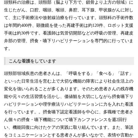
頭頸科の治療は、頭頸部（脳より下方で、鎖骨より上方の領域）に
生じたがん、口腔、咽頭、喉頭、鼻腔、耳下腺、甲状腺がんに対し
て、主に手術療法や放射線治療を行っています。頭頸科の手術件数
は年間約400件、顕微鏡を使った再建手術は約120件、ロボット支援
手術は約30件です。看護師は気管切開部などの呼吸の管理、再建皮
弁部の管理、摂食・嚥下リハビリテーションを専門的に行っていま
す。
こんな看護をしています
頭頸部領域疾患の患者さんは、「呼吸をする」「食べる」「話す」
といった日常生活を営む上で大切な機能の障害により社会生活上の
変化を強いられることが多くあります。そのため患者さんの残存機
能や元々の生活習慣を活かし、価値観を大切にしながら摂食嚥下リ
ハビリテーションや理学療法リハビリテーションに力を入れた看護
を行っています。。摂食嚥下認定看護師を中心に、多職種で患者さ
ん個々の摂食・嚥下機能について嚥下カンファレンスを週2回行
い、機能回復に向けたケアの実践に取り組んでいます。また、筆談
をコミュニケーションとする患者さんが多いなかで、表情や言動か