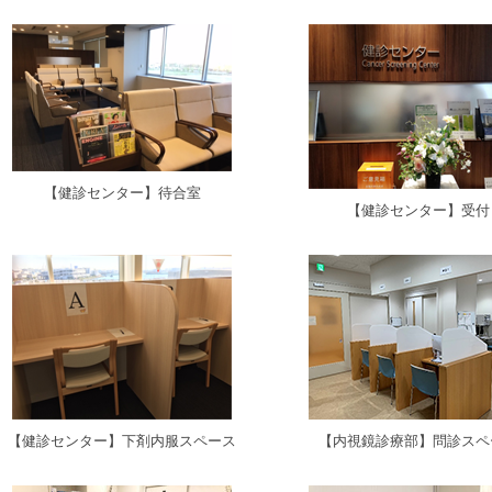
【健診センター】待合室
【健診センター】受付
【健診センター】下剤内服スペース
【内視鏡診療部】問診スペ