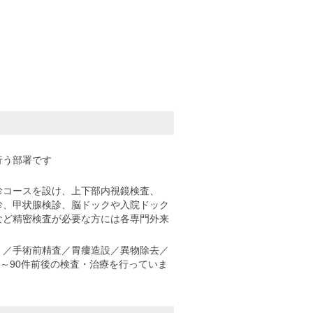
行う部署です
診コースを設け、上下部内視鏡検査、
検診、甲状腺検診、脳ドックや入院ドック
など精密検査が必要な方には各専門外来
）／手術前精査／胃瘻造設／異物除去／
～90件前後の検査・治療を行っていま