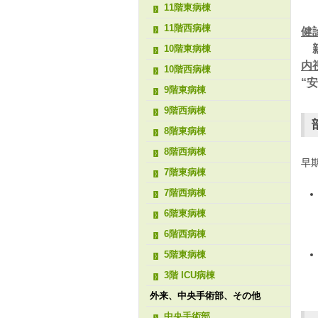
11階東病棟
11階西病棟
健
親
10階東病棟
内
10階西病棟
“
9階東病棟
9階西病棟
8階東病棟
8階西病棟
早
7階東病棟
7階西病棟
6階東病棟
6階西病棟
5階東病棟
3階 ICU病棟
外来、中央手術部、その他
中央手術部