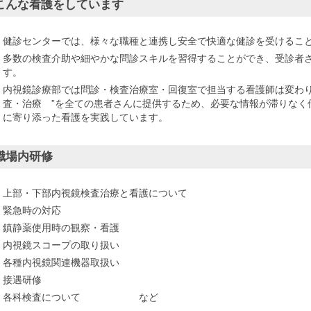
こんな看護をしています
健診センターでは、様々な職種と連携し安全で快適な健診を受けるこ
多数の検査介助や細やかな問診スキルを習得することができ、受診者
す。
内視鏡診療部では問診・検査治療室・回復室で担当する看護師は変わり
査・治療 ”を全ての患者さんに提供するため、必要な情報が滞りなく
に寄り添った看護を実践しています。
職場内研修
上部・下部内視鏡検査治療と看護について
緊急時の対応
鎮静薬使用時の観察・看護
内視鏡スコープの取り扱い
各種内視鏡関連機器取扱い
接遇研修
各科検査について など