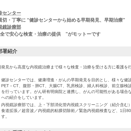
診センター
切・丁寧に “健診センターから始める早期発見、早期治療”
視鏡診療部
安全で安心な検査・治療の提供 ”がモットーです
部署紹介
期発見から高度な内視鏡治療まで様々な検査・治療を受ける方に看護を
健診センターでは、健康増進・がんの早期発見を目的とし、様々な健
PET－CT、腹部・肺CT、大腸CT、乳房検診、婦人科検診、前立腺
を行っています。がん研有明病院と連携し、がんの可能性がある場合
への紹介をしています。
内視鏡診療部では、上・下部消化管内視鏡スクリーニング（紹介含む
食道拡張／超音波／内視鏡的粘膜切除術／緊急内視鏡検査など、1日80
す。