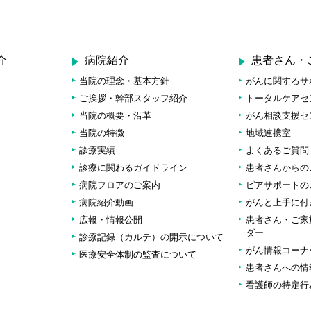
介
病院紹介
患者さん・
当院の理念・基本方針
がんに関するサ
ご挨拶・幹部スタッフ紹介
トータルケアセ
当院の概要・沿革
がん相談支援セ
当院の特徴
地域連携室
診療実績
よくあるご質問
診療に関わるガイドライン
患者さんからの
病院フロアのご案内
ピアサポートの
病院紹介動画
がんと上手に付
広報・情報公開
患者さん・ご家
ダー
診療記録（カルテ）の開示について
がん情報コーナ
医療安全体制の監査について
患者さんへの情
看護師の特定行