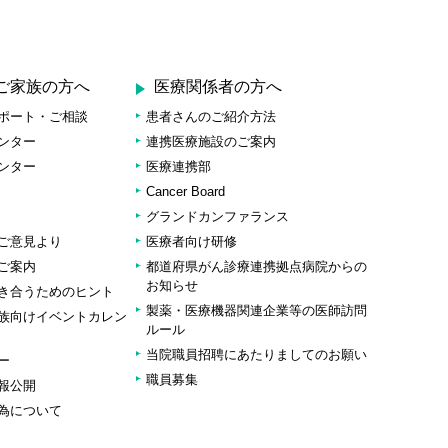
ご家族の方へ
医療関係者の方へ
ポート・ご相談
患者さんのご紹介方法
ンター
連携医療施設のご案内
ンター
医療連携部
Cancer Board
グランドカンファランス
ご意見より
医療者向け研修
ご案内
都道府県がん診療連携拠点病院からの
お知らせ
き合うためのヒント
製薬・医療機器関連企業等の医師訪問
族向けイベントカレン
ルール
当院職員招聘にあたりましてのお願い
ー
職員募集
報公開
為について