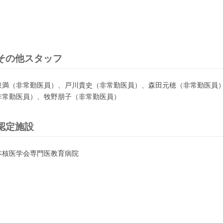
その他スタッフ
泉満（非常勤医員）、戸川貴史（非常勤医員）、森田元穂（非常勤医員
非常勤医員）、牧野朋子（非常勤医員）
認定施設
本核医学会専門医教育病院