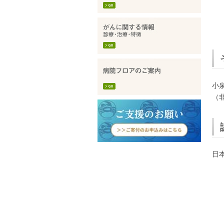
小
（
日