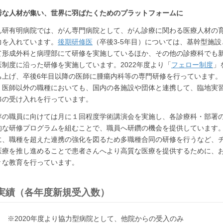
秀な人材が集い、世界に羽ばたくためのプラットフォームに
ん研有明病院では、がん専門病院として、がん診療に関わる医療人材の
力を入れています。
後期研修医
（卒後3-5年目）については、基幹型施設
て形成外科と病理部にて研修を実施しているほか、その他の診療科でも
医制度に沿った研修を実施しています。2022年度より「
フェロー制度
」
ち上げ、卒後6年目以降の医師に腫瘍内科等の専門研修を行っています。
、医師以外の職種においても、国内の各施設や団体と連携して、臨地実
修の受け入れを行っています。
存の職員に向けては月に１回程度学術講演会を実施し、各診療科・部署
的な研修プログラムを組むことで、職員へ研鑽の機会を提供しています
に、職種を超えた連携の強化を図るため多職種合同の研修を行うなど、
医療を推し進めることで患者さんへより高質な医療を提供するために、
々な教育を行っています。
実績（各年度新規受入数）
※2020年度より協力型病院として、他院からの受入のみ