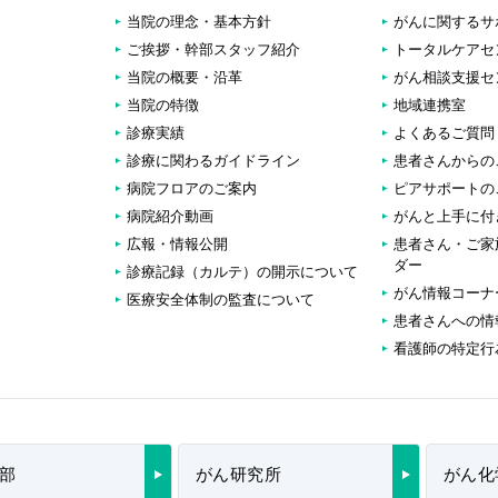
当院の理念・基本方針
がんに関するサ
ご挨拶・幹部スタッフ紹介
トータルケアセ
当院の概要・沿革
がん相談支援セ
当院の特徴
地域連携室
診療実績
よくあるご質問
診療に関わるガイドライン
患者さんからの
病院フロアのご案内
ピアサポートの
病院紹介動画
がんと上手に付
広報・情報公開
患者さん・ご家
ダー
診療記録（カルテ）の開示について
がん情報コーナ
医療安全体制の監査について
患者さんへの情
看護師の特定行
部
がん研究所
がん化