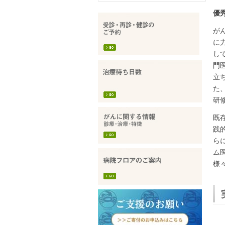
優
が
に
し
門
立
た
研
既
践
ら
ム
様