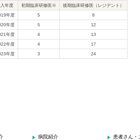
受入年度
初期臨床研修医※
後期臨床研修医（レジデント）
019年度
5
8
020年度
5
12
021年度
4
13
022年度
4
17
023年度
3
24
介
病院紹介
患者さん・