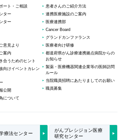
ポート・ご相談
患者さんのご紹介方法
ンター
連携医療施設のご案内
ンター
医療連携部
Cancer Board
グランドカンファランス
ご意見より
医療者向け研修
ご案内
都道府県がん診療連携拠点病院からの
お知らせ
き合うためのヒント
製薬・医療機器関連企業等の医師訪問
族向けイベントカレン
ルール
当院職員招聘にあたりましてのお願い
ー
職員募集
報公開
為について
がんプレシジョン医療
学療法センター
研究センター