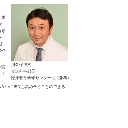
育成
と
新専
を
ま
習や
川久保博文
の実
食道外科部長
。さ
臨床教育研修センター長（兼務）
チー
お互いに成長し高め合うことのできる